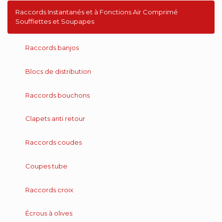
Raccords Instantanés et à Fonctions Air Comprimé
Soufflettes et Soupapes
Raccords banjos
Blocs de distribution
Raccords bouchons
Clapets anti retour
Raccords coudes
Coupes tube
Raccords croix
Écrous à olives