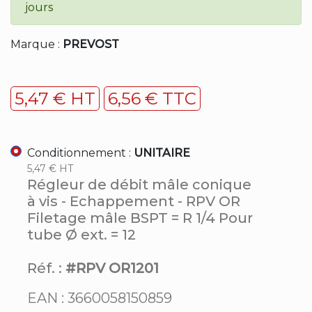
jours
Marque :
PREVOST
5,47 € HT
6,56 € TTC
Conditionnement :
UNITAIRE
5,47 € HT
Régleur de débit mâle conique
à vis - Echappement - RPV OR
Filetage mâle BSPT = R 1/4 Pour
tube Ø ext. = 12
Réf. :
#RPV OR1201
EAN : 3660058150859