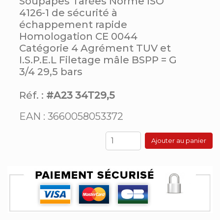
Soupapes Tarées Norme ISO
4126-1 de sécurité à
échappement rapide
Homologation CE 0044
Catégorie 4 Agrément TUV et
I.S.P.E.L Filetage mâle BSPP = G
3/4 29,5 bars
Réf. :
#A23 34T29,5
EAN : 3660058053372
Ajouter au panier