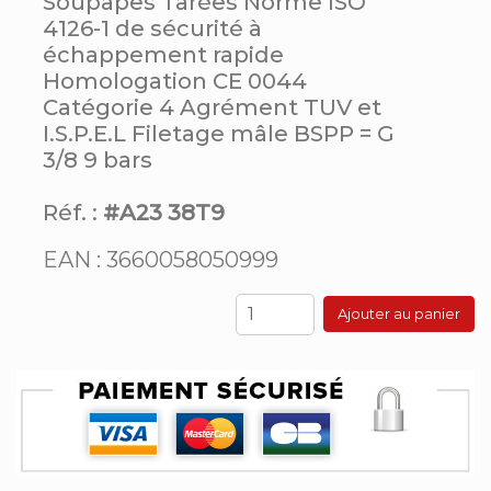
Soupapes Tarées Norme ISO
4126-1 de sécurité à
échappement rapide
Homologation CE 0044
Catégorie 4 Agrément TUV et
I.S.P.E.L Filetage mâle BSPP = G
3/8 9 bars
Réf. :
#A23 38T9
EAN : 3660058050999
Ajouter au panier