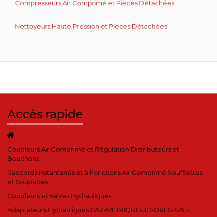
Compresseurs Air Comprimé et Pièces Détachées
Nettoyeurs Haute Pression et Pièces Détachées
Accès rapide
Coupleurs Air Comprimé et Régulation Distributeurs et
Bouchons
Raccords Instantanés et à Fonctions Air Comprimé Soufflettes
et Soupapes
Coupleurs et Valves Hydrauliques
Adaptateurs Hydrauliques GAZ-METRIQUE-JIC-ORFS-SAE-