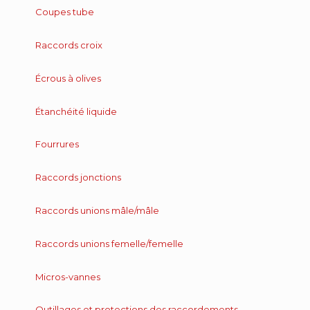
Coupes tube
Raccords croix
Écrous à olives
Étanchéité liquide
Fourrures
Raccords jonctions
Raccords unions mâle/mâle
Raccords unions femelle/femelle
Micros-vannes
Outillages et protections des raccordements