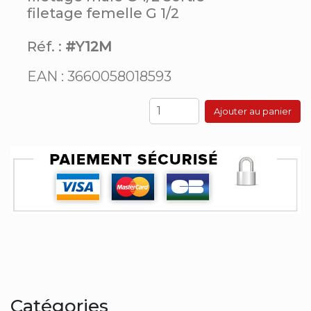
filetage femelle G 1/2
Réf. :
#Y12M
EAN : 3660058018593
Ajouter au panier
Catégories