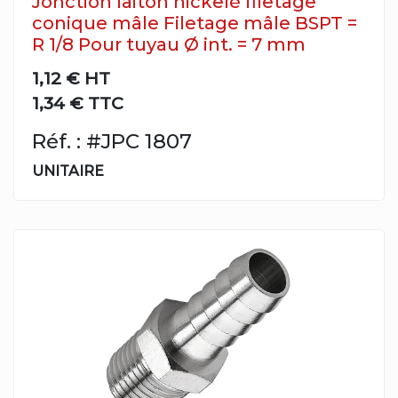
Jonction laiton nickelé filetage
conique mâle Filetage mâle BSPT =
R 1/8 Pour tuyau Ø int. = 7 mm
1,12 €
HT
1,34 € TTC
Réf. : #JPC 1807
UNITAIRE