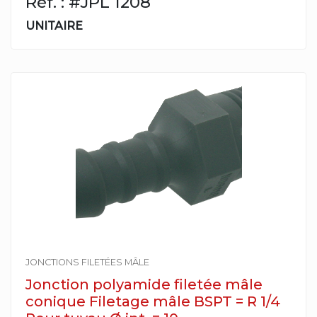
Réf. : #JPL 1208
UNITAIRE
JONCTIONS FILETÉES MÂLE
Jonction polyamide filetée mâle
conique Filetage mâle BSPT = R 1/4