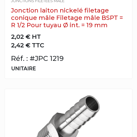
JONCTIONS FILETÉES MÂLE
Jonction laiton nickelé filetage
conique mâle Filetage mâle BSPT =
R 1/2 Pour tuyau Ø int. = 19 mm
2,02 €
HT
2,42 € TTC
Réf. : #JPC 1219
UNITAIRE