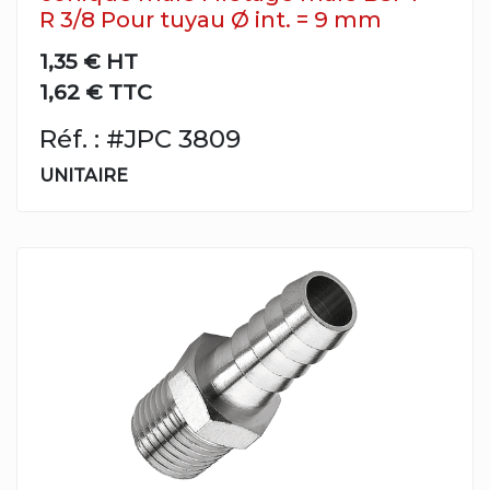
R 3/8 Pour tuyau Ø int. = 9 mm
1,35 €
HT
1,62 € TTC
Réf. : #JPC 3809
UNITAIRE