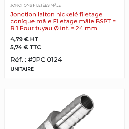
JONCTIONS FILETÉES MÂLE
Jonction laiton nickelé filetage
conique mâle Filetage mâle BSPT =
R 1 Pour tuyau Ø int. = 24 mm
4,79 €
HT
5,74 € TTC
Réf. : #JPC 0124
UNITAIRE