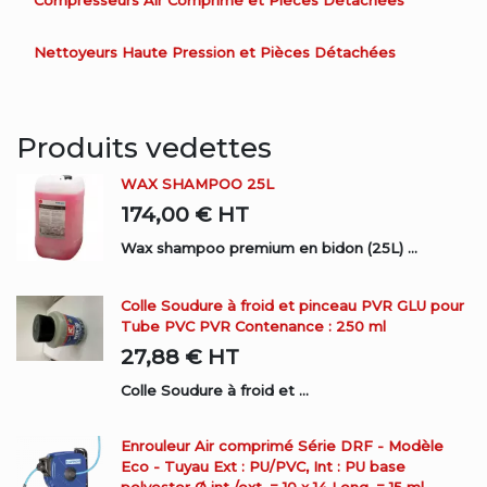
Compresseurs Air Comprimé et Pièces Détachées
Nettoyeurs Haute Pression et Pièces Détachées
Produits vedettes
WAX SHAMPOO 25L
174,00 €
HT
Wax shampoo premium en bidon (25L) ...
Colle Soudure à froid et pinceau PVR GLU pour
Tube PVC PVR Contenance : 250 ml
27,88 €
HT
Colle Soudure à froid et ...
Enrouleur Air comprimé Série DRF - Modèle
Eco - Tuyau Ext : PU/PVC, Int : PU base
polyester Ø int./ext. = 10 x 14 Long. = 15 ml