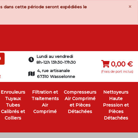
×
s dans cette période seront expédiées le
Lundi au vendredi
0
8h-12h 13h30-17h30
0,00 €
4, rue artisanale
(Frais de port inclus)
e
67310 Wasselonne
Enrouleurs
Filtration et
Compresseurs
Nettoyeurs
Tuyaux
Traitements
Air Comprimé
Haute
Tubes
Air
et Pièces
Pression et
Calibrés et
Comprimé
Détachées
Pièces
Colliers
Détachées