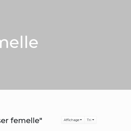
melle
ser femelle"
Affichage
Tri