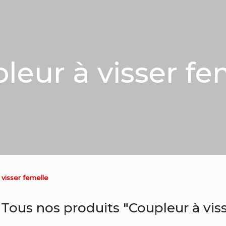
leur à visser fe
 visser femelle
Tous nos produits "Coupleur à vis