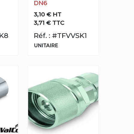
DN6
3,10 €
HT
3,71 € TTC
SK8
Réf. : #TFVVSK1
UNITAIRE