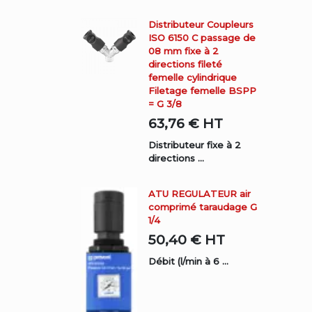
Distributeur Coupleurs
ISO 6150 C passage de
08 mm fixe à 2
directions fileté
femelle cylindrique
Filetage femelle BSPP
= G 3/8
63,76 €
HT
Distributeur fixe à 2
directions ...
ATU REGULATEUR air
comprimé taraudage G
1/4
50,40 €
HT
Débit (l/min à 6 ...