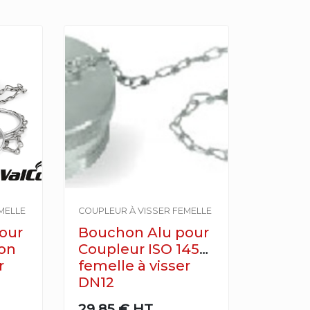
MELLE
COUPLEUR À VISSER FEMELLE
our
Bouchon Alu pour
on
Coupleur ISO 14541
r
femelle à visser
DN12
29,85 €
HT