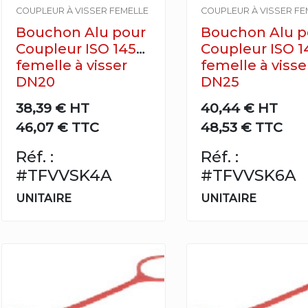
COUPLEUR À VISSER FEMELLE
COUPLEUR À VISSER FE
Bouchon Alu pour
Bouchon Alu p
Coupleur ISO 14541
Coupleur ISO 1
femelle à visser
femelle à visse
DN20
DN25
38,39 €
HT
40,44 €
HT
46,07 € TTC
48,53 € TTC
Réf. :
Réf. :
#TFVVSK4A
#TFVVSK6A
UNITAIRE
UNITAIRE