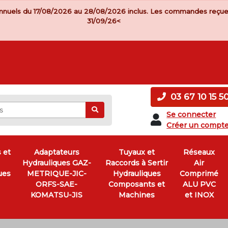
nnuels du 17/08/2026 au 28/08/2026 inclus. Les commandes reçue
31/09/26<
03 67 10 15 5
Ok
Se connecter
Créer un compt
 et
Adaptateurs
Tuyaux et
Réseaux
Hydrauliques GAZ-
Raccords à Sertir
Air
ues
METRIQUE-JIC-
Hydrauliques
Comprimé
ORFS-SAE-
Composants et
ALU PVC
KOMATSU-JIS
Machines
et INOX