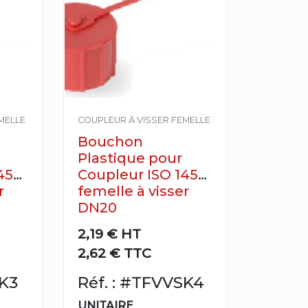
MELLE
COUPLEUR À VISSER FEMELLE
Bouchon
Plastique pour
4541
Coupleur ISO 14541
r
femelle à visser
DN20
2,19 €
HT
2,62 € TTC
SK3
Réf. : #TFVVSK4
UNITAIRE