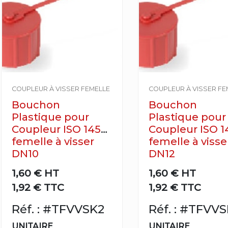
COUPLEUR À VISSER FEMELLE
COUPLEUR À VISSER FE
Bouchon
Bouchon
Plastique pour
Plastique pour
Coupleur ISO 14541
Coupleur ISO 1
femelle à visser
femelle à visse
DN10
DN12
1,60 €
HT
1,60 €
HT
1,92 € TTC
1,92 € TTC
Réf. : #TFVVSK2
Réf. : #TFVV
UNITAIRE
UNITAIRE