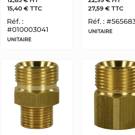
12,83 €
HT
22,99 €
HT
15,40 € TTC
27,59 € TTC
Réf. :
Réf. : #56568
#010003041
UNITAIRE
UNITAIRE