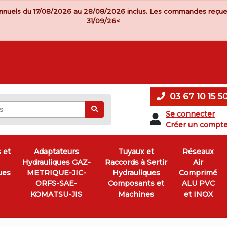
nnuels du 17/08/2026 au 28/08/2026 inclus. Les commandes reçue
31/09/26<
03 67 10 15 5
Ok
Se connecter
Créer un compt
 et
Adaptateurs
Tuyaux et
Réseaux
Hydrauliques GAZ-
Raccords à Sertir
Air
ues
METRIQUE-JIC-
Hydrauliques
Comprimé
ORFS-SAE-
Composants et
ALU PVC
KOMATSU-JIS
Machines
et INOX