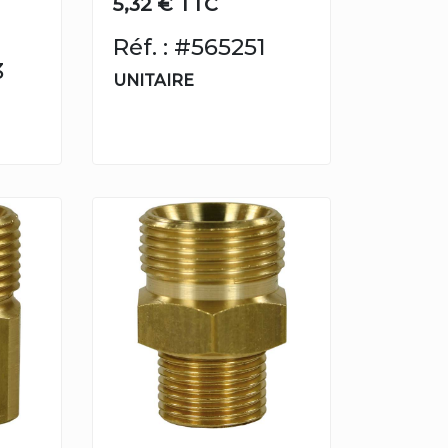
5,32 € TTC
Réf. : #565251
3
UNITAIRE