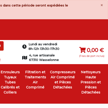
×
s dans cette période seront expédiées le
Lundi au vendredi
0
8h-12h 13h30-17h30
0,00 €
4, rue artisanale
(Frais de port inclus)
e
67310 Wasselonne
Enrouleurs
Filtration et
Compresseurs
Nettoyeurs
Tuyaux
Traitements
Air Comprimé
Haute
Tubes
Air
et Pièces
Pression et
Calibrés et
Comprimé
Détachées
Pièces
Colliers
Détachées