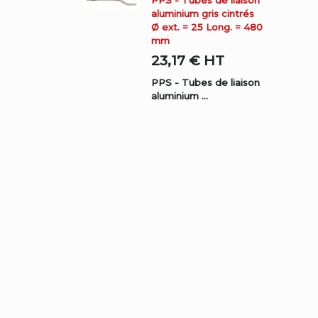
PPS - Tubes de liaison
aluminium gris cintrés
Ø ext. = 25 Long. = 480
mm
23,17 €
HT
PPS - Tubes de liaison
aluminium ...