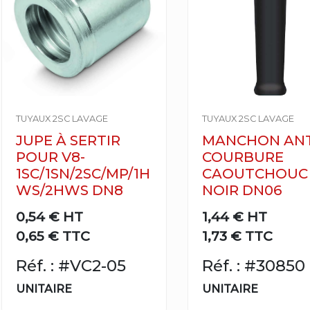
TUYAUX 2SC LAVAGE
TUYAUX 2SC LAVAGE
JUPE À SERTIR
MANCHON ANT
POUR V8-
COURBURE
1SC/1SN/2SC/MP/1H
CAOUTCHOUC
WS/2HWS DN8
NOIR DN06
0,54 €
HT
1,44 €
HT
0,65 € TTC
1,73 € TTC
Réf. : #VC2-05
Réf. : #30850
UNITAIRE
UNITAIRE