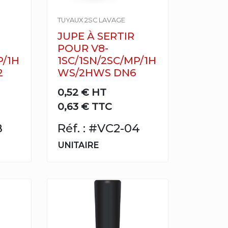
TUYAUX 2SC LAVAGE
JUPE À SERTIR
POUR V8-
P/1H
1SC/1SN/2SC/MP/1H
2
WS/2HWS DN6
0,52 €
HT
0,63 € TTC
8
Réf. : #VC2-04
UNITAIRE