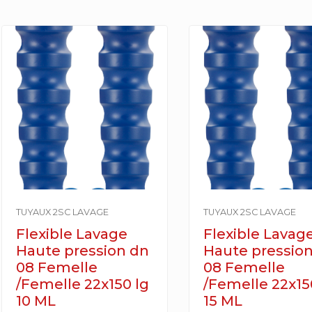
TUYAUX 2SC LAVAGE
TUYAUX 2SC LAVAGE
Flexible Lavage
Flexible Lavag
Haute pression dn
Haute pressio
08 Femelle
08 Femelle
/Femelle 22x150 lg
/Femelle 22x15
10 ML
15 ML