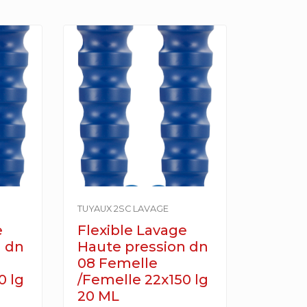
TUYAUX 2SC LAVAGE
e
Flexible Lavage
n dn
Haute pression dn
08 Femelle
0 lg
/Femelle 22x150 lg
20 ML