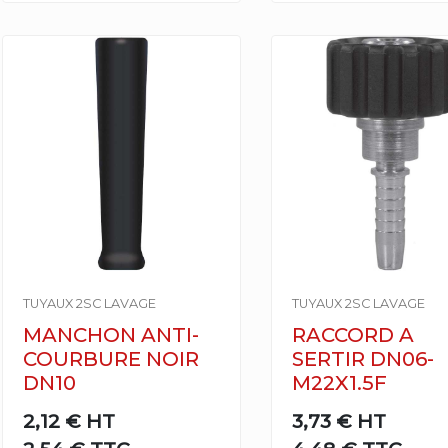
TUYAUX 2SC LAVAGE
TUYAUX 2SC LAVAGE
MANCHON ANTI-
RACCORD A
COURBURE NOIR
SERTIR DN06-
DN10
M22X1.5F
2,12 €
HT
3,73 €
HT