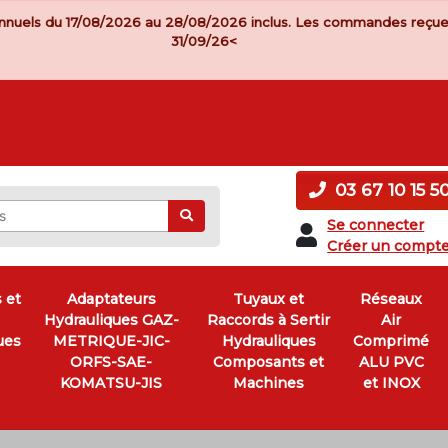
nnuels du 17/08/2026 au 28/08/2026 inclus. Les commandes reçue
31/09/26<
03 67 10 15 5
Ok
Se connecter
Créer un compt
 et
Adaptateurs
Tuyaux et
Réseaux
Hydrauliques GAZ-
Raccords à Sertir
Air
ues
METRIQUE-JIC-
Hydrauliques
Comprimé
ORFS-SAE-
Composants et
ALU PVC
KOMATSU-JIS
Machines
et INOX