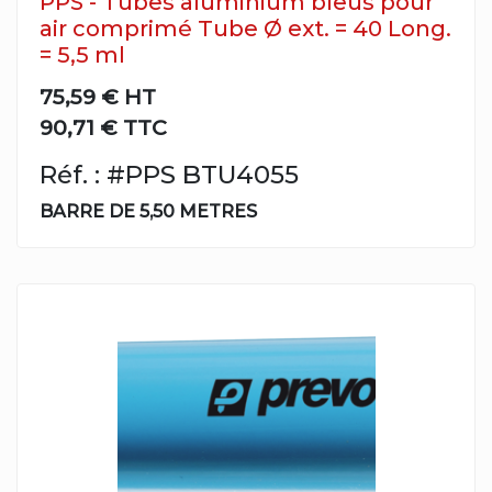
PPS - Tubes aluminium bleus pour
air comprimé Tube Ø ext. = 40 Long.
= 5,5 ml
75,59 €
HT
90,71 € TTC
Réf. : #PPS BTU4055
BARRE DE 5,50 METRES