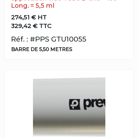
Long. = 5,5 ml
274,51 €
HT
329,42 € TTC
Réf. : #PPS GTU10055
BARRE DE 5,50 METRES