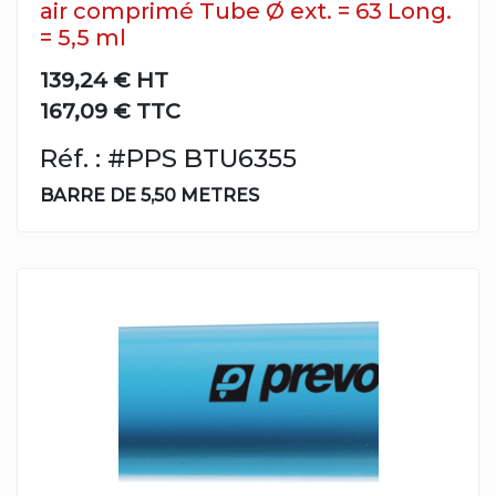
air comprimé Tube Ø ext. = 63 Long.
= 5,5 ml
139,24 €
HT
167,09 € TTC
Réf. : #PPS BTU6355
BARRE DE 5,50 METRES