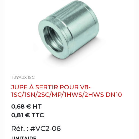
TUYAUX 1SC
JUPE À SERTIR POUR V8-
1SC/1SN/2SC/MP/1HWS/2HWS DN10
0,68 €
HT
0,81 € TTC
Réf. : #VC2-06
UNITAIRE