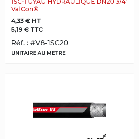
1SC-TUYAU HYDRAULIQUE DN20 3/4"
ValCon®
4,33 €
HT
5,19 € TTC
Réf. : #V8-1SC20
UNITAIRE AU METRE