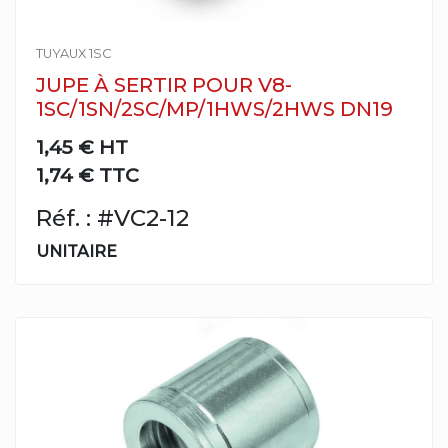
TUYAUX 1SC
JUPE À SERTIR POUR V8-
1SC/1SN/2SC/MP/1HWS/2HWS DN19
1,45 €
HT
1,74 € TTC
Réf. : #VC2-12
UNITAIRE