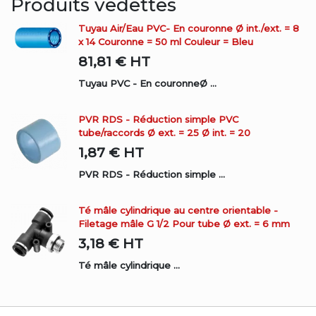
Produits vedettes
Tuyau Air/Eau PVC- En couronne Ø int./ext. = 8
x 14 Couronne = 50 ml Couleur = Bleu
81,81 €
HT
Tuyau PVC - En couronneØ ...
PVR RDS - Réduction simple PVC
tube/raccords Ø ext. = 25 Ø int. = 20
1,87 €
HT
PVR RDS - Réduction simple ...
Té mâle cylindrique au centre orientable -
Filetage mâle G 1/2 Pour tube Ø ext. = 6 mm
3,18 €
HT
Té mâle cylindrique ...