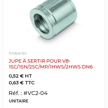
TUYAUX 1SC
JUPE À SERTIR POUR V8-
1SC/1SN/2SC/MP/1HWS/2HWS DN6
0,52 €
HT
0,63 € TTC
Réf. : #VC2-04
UNITAIRE