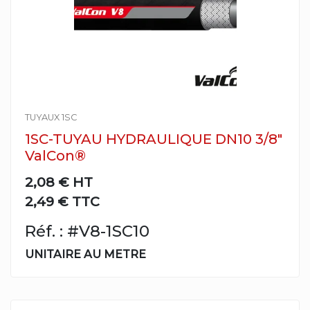
TUYAUX 1SC
1SC-TUYAU HYDRAULIQUE DN10 3/8"
ValCon®
2,08 €
HT
2,49 € TTC
Réf. : #V8-1SC10
UNITAIRE AU METRE