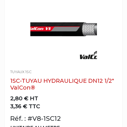
TUYAUX 1SC
1SC-TUYAU HYDRAULIQUE DN12 1/2"
ValCon®
2,80 €
HT
3,36 € TTC
Réf. : #V8-1SC12