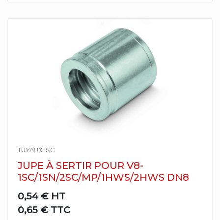
TUYAUX 1SC
JUPE À SERTIR POUR V8-
1SC/1SN/2SC/MP/1HWS/2HWS DN8
0,54 €
HT
0,65 € TTC