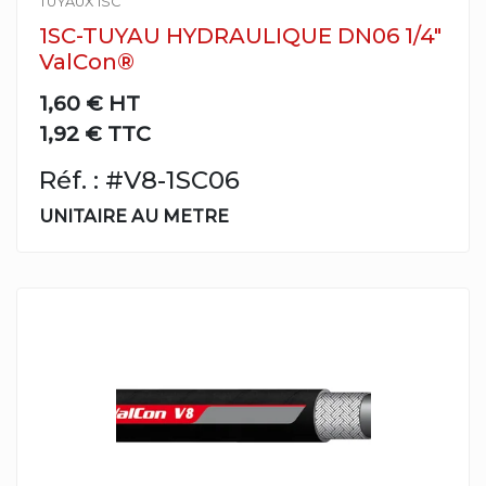
TUYAUX 1SC
1SC-TUYAU HYDRAULIQUE DN06 1/4"
ValCon®
1,60 €
HT
1,92 € TTC
Réf. : #V8-1SC06
UNITAIRE AU METRE