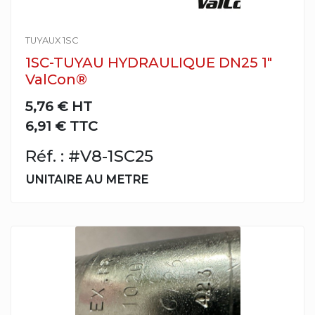
TUYAUX 1SC
1SC-TUYAU HYDRAULIQUE DN25 1"
ValCon®
5,76 €
HT
6,91 € TTC
Réf. : #V8-1SC25
UNITAIRE AU METRE