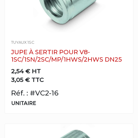
TUYAUX 1SC
JUPE À SERTIR POUR V8-
1SC/1SN/2SC/MP/1HWS/2HWS DN25
2,54 €
HT
3,05 € TTC
Réf. : #VC2-16
UNITAIRE