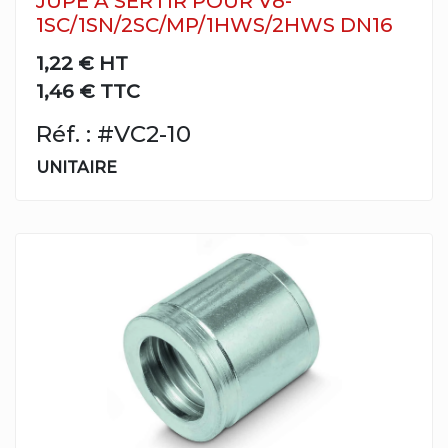
JUPE À SERTIR POUR V8-
1SC/1SN/2SC/MP/1HWS/2HWS DN16
1,22 €
HT
1,46 € TTC
Réf. : #VC2-10
UNITAIRE