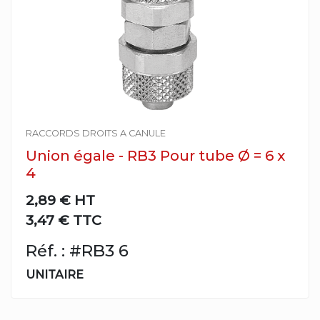
RACCORDS DROITS A CANULE
Union égale - RB3 Pour tube Ø = 6 x
4
2,89 €
HT
3,47 € TTC
Réf. : #RB3 6
UNITAIRE