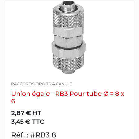
RACCORDS DROITS A CANULE
Union égale - RB3 Pour tube Ø = 8 x
6
2,87 €
HT
3,45 € TTC
Réf. : #RB3 8