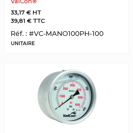
ValCon®
33,17 €
HT
39,81 € TTC
Réf. : #VC-MANO100PH-100
UNITAIRE