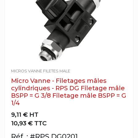
MICROS VANNE FILETES MALE
Micro Vanne - Filetages mâles
cylindriques - RPS DG Filetage mâle
BSPP = G 3/8 Filetage mâle BSPP = G
1/4
9,11 €
HT
10,93 € TTC
Réf. : #RPS DG0201