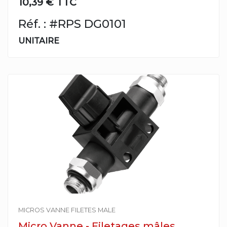
10,39 € TTC
Réf. : #RPS DG0101
UNITAIRE
MICROS VANNE FILETES MALE
Micro Vanne - Filetages mâles