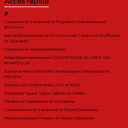
Accès rapide
sur vous vous disposez des droits suivants :
- droit d’accès (article 15 du RGPD)
- droit de rectification (article 16 du RGPD)
Coupleurs Air Comprimé et Régulation Distributeurs et
- droit d’effacement (article 17 du RGPD)
Bouchons
- droit à la limitation du traitement (article 18
Raccords Instantanés et à Fonctions Air Comprimé Soufflettes
du RGPD)
et Soupapes
- droit de notification des = rectifications,
Coupleurs et Valves Hydrauliques
effacements, limitation (article 19 du RGPD)
Adaptateurs Hydrauliques GAZ-METRIQUE-JIC-ORFS-SAE-
- droit à la portabilité des données (article 20
KOMATSU-JIS
du RGPD)
Tuyaux et Raccords à Sertir Hydrauliques Composants et
- droit d’opposition (article 21 du RGPD)
Machines
- droit de ne pas faire l’objet d’un profilage
Réseaux Air Comprimé ALU PVC et INOX
(article 22 du RGPD)
Enrouleurs Tuyaux Tubes Calibrés et Colliers
Filtration et Traitements Air Comprimé
Vous pouvez exercer ces droit en contactant :
Compresseurs Air Comprimé et Pièces Détachées
Vincent KELLER
Nettoyeurs Haute Pression et Pièces Détachées
4, rue artisanale
67310 Wasselonne