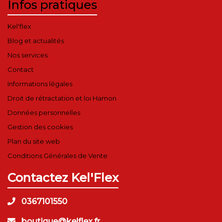
Infos pratiques
boutique@kelflex.fr
0367101550
Kel'flex
Blog et actualités
Nos services
Contact
Informations légales
Droit de rétractation et loi Hamon
Données personnelles
Gestion des cookies
Plan du site web
Conditions Générales de Vente
Contactez Kel'Flex
0367101550
boutique@kelflex.fr