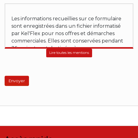
Les informations recueillies sur ce formulaire
sont enregistrées dans un fichier informatisé
par Kel'Flex pour nos offres et démarches
commerciales. Elles sont conservées pendant
36 mois et sont destinées à :
Lire toutes les mentions
- Kel'Flex (https://www.flexibles-raccords.com)
en qualité de propriétaire du site web et
récipiendaire des formulaires,
- Natural-net (www.natural-net.fr) en qualité
d'agence web,
- Kiubi (www.kiubi.com) en qualité d'opérateur
technique du site web,
- OVH (www.ovh.com) en tant qu'hébergeur
de notre site web,
Conformément aux article 15 à 22 RGPD,
concernant les données que nous détenons