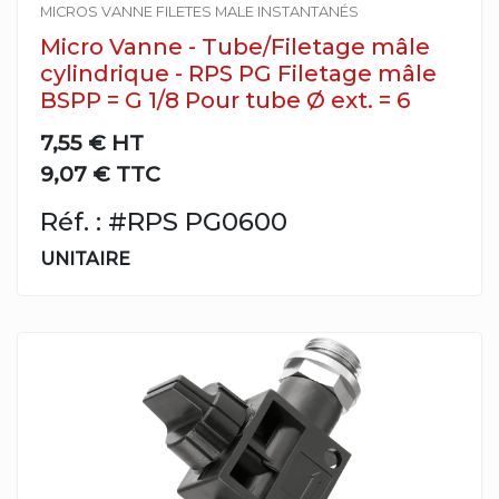
MICROS VANNE FILETES MALE INSTANTANÉS
Micro Vanne - Tube/Filetage mâle
cylindrique - RPS PG Filetage mâle
BSPP = G 1/8 Pour tube Ø ext. = 6
7,55 €
HT
9,07 € TTC
Réf. : #RPS PG0600
UNITAIRE