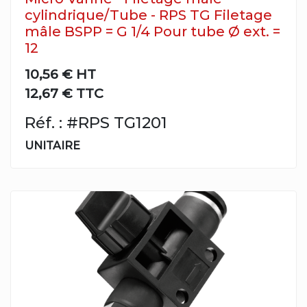
cylindrique/Tube - RPS TG Filetage
mâle BSPP = G 1/4 Pour tube Ø ext. =
12
10,56 €
HT
12,67 € TTC
Réf. : #RPS TG1201
UNITAIRE