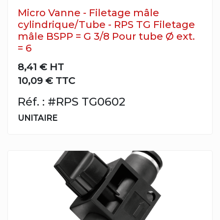
Micro Vanne - Filetage mâle
cylindrique/Tube - RPS TG Filetage
mâle BSPP = G 3/8 Pour tube Ø ext.
= 6
8,41 €
HT
10,09 € TTC
Réf. : #RPS TG0602
UNITAIRE