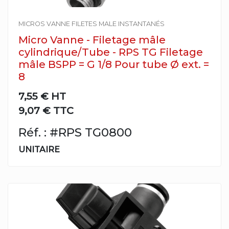
MICROS VANNE FILETES MALE INSTANTANÉS
Micro Vanne - Filetage mâle
cylindrique/Tube - RPS TG Filetage
mâle BSPP = G 1/8 Pour tube Ø ext. =
8
7,55 €
HT
9,07 € TTC
Réf. : #RPS TG0800
UNITAIRE