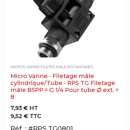
MICROS VANNE FILETES MALE INSTANTANÉS
Micro Vanne - Filetage mâle
cylindrique/Tube - RPS TG Filetage
mâle BSPP = G 1/4 Pour tube Ø ext. =
8
7,93 €
HT
9,52 € TTC
Réf. : #RPS TG0801