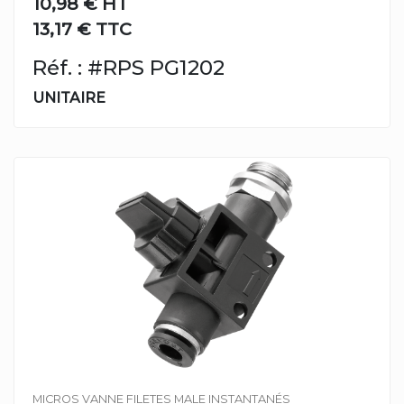
10,98 €
HT
13,17 € TTC
Réf. : #RPS PG1202
UNITAIRE
MICROS VANNE FILETES MALE INSTANTANÉS