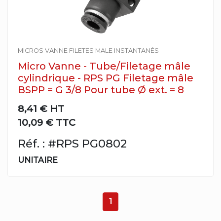
MICROS VANNE FILETES MALE INSTANTANÉS
Micro Vanne - Tube/Filetage mâle
cylindrique - RPS PG Filetage mâle
BSPP = G 3/8 Pour tube Ø ext. = 8
8,41 €
HT
10,09 € TTC
Réf. : #RPS PG0802
UNITAIRE
1