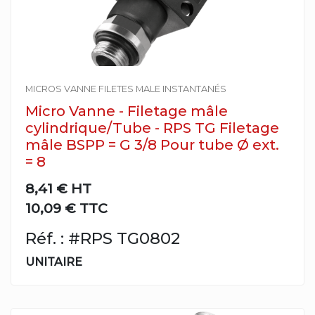
MICROS VANNE FILETES MALE INSTANTANÉS
Micro Vanne - Filetage mâle
cylindrique/Tube - RPS TG Filetage
mâle BSPP = G 3/8 Pour tube Ø ext.
= 8
8,41 €
HT
10,09 € TTC
Réf. : #RPS TG0802
UNITAIRE