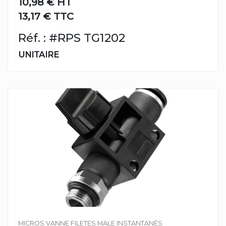
10,98 €
HT
13,17 € TTC
Réf. : #RPS TG1202
UNITAIRE
MICROS VANNE FILETES MALE INSTANTANÉS