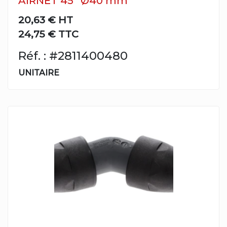
AIRNET 45° Ø40 mm
20,63 €
HT
24,75 € TTC
Réf. : #2811400480
UNITAIRE