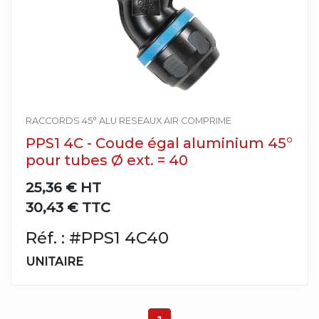
RACCORDS 45° ALU RESEAUX AIR COMPRIME
PPS1 4C - Coude égal aluminium 45°
pour tubes Ø ext. = 40
25,36 €
HT
30,43 € TTC
Réf. : #PPS1 4C40
UNITAIRE