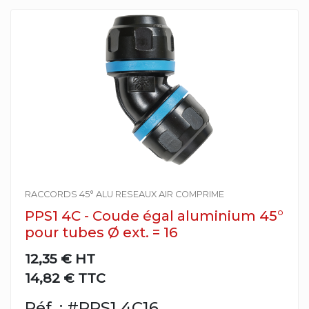
RACCORDS 45° ALU RESEAUX AIR COMPRIME
PPS1 4C - Coude égal aluminium 45°
pour tubes Ø ext. = 16
12,35 €
HT
14,82 € TTC
Réf. : #PPS1 4C16