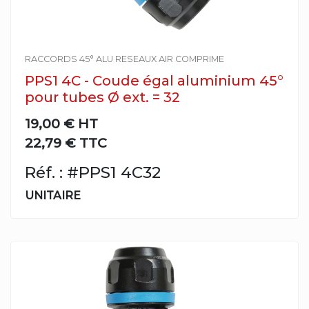
RACCORDS 45° ALU RESEAUX AIR COMPRIME
PPS1 4C - Coude égal aluminium 45°
pour tubes Ø ext. = 32
19,00 €
HT
22,79 € TTC
Réf. : #PPS1 4C32
UNITAIRE