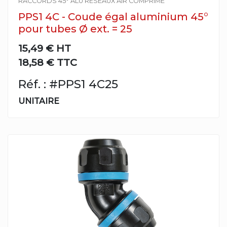
RACCORDS 45° ALU RESEAUX AIR COMPRIME
PPS1 4C - Coude égal aluminium 45°
pour tubes Ø ext. = 25
15,49 €
HT
18,58 € TTC
Réf. : #PPS1 4C25
UNITAIRE