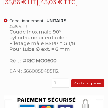
35,86 € HT
43,03 € TTC
Conditionnement :
UNITAIRE
35,86 € HT
Coude Inox mâle 90°
cylindrique orientable -
Filetage mâle BSPP = G 1/8
Pour tube Ø ext. = 6 mm
Réf. :
#RIC MG0600
EAN : 3660058488112
Ajouter au panier