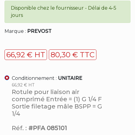
Disponible chez le fournisseur - Délai de 4-5
jours
Marque :
PREVOST
66,92 € HT
80,30 € TTC
Conditionnement :
UNITAIRE
66,92 € HT
Rotule pour liaison air
comprimé Entrée = (1) G 1/4 F
Sortie filetage mâle BSPP = G
1/4
Réf. :
#PFA 085101