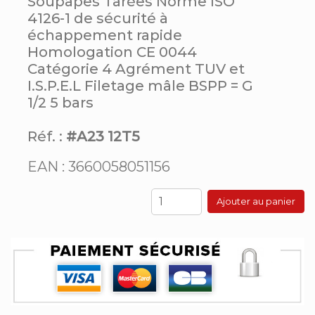
Soupapes Tarées Norme ISO
4126-1 de sécurité à
échappement rapide
Homologation CE 0044
Catégorie 4 Agrément TUV et
I.S.P.E.L Filetage mâle BSPP = G
1/2 5 bars
Réf. :
#A23 12T5
EAN : 3660058051156
Ajouter au panier