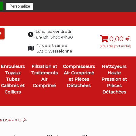
Personalize
Lundi au vendredi
0
8h-12h 13h30-17h30
0,00 €
4, rue artisanale
(Frais de port inclus)
67310 Wasselonne
Enrouleurs
Filtration et
Compresseurs
Nettoyeurs
Tuyaux
Traitements
Air Comprimé
Haute
Tubes
Air
et Pièces
Pression et
Calibrés et
Comprimé
Détachées
Pièces
Colliers
Détachées
e BSPP = G 1/4