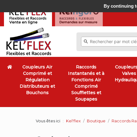
By continuing to
Coupleurs Air
Raccords
Coupleurs
Comprimé et
Instantanés et à
Valves
Régulation
Fonctions Air
Hydrauliq
Distributeurs et
Comprimé
Bouchons
Soufflettes et
Soupapes
Vous êtes ici
Kel'flex
Boutique
Raccords Rap