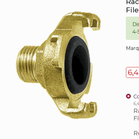
Rac
Fil
Di
4-
Marq
6,
Co
6,
R
F
Ré