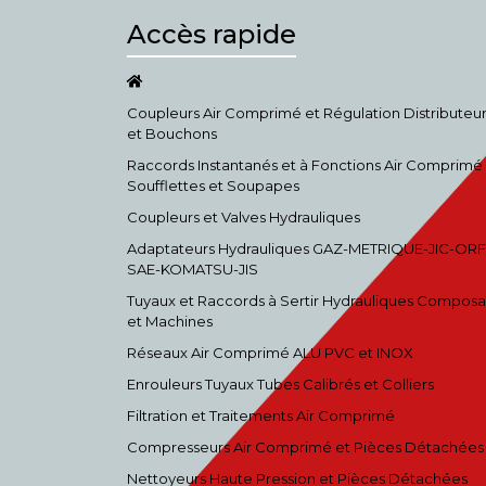
Accès rapide
Coupleurs Air Comprimé et Régulation Distributeu
et Bouchons
Raccords Instantanés et à Fonctions Air Comprimé
Soufflettes et Soupapes
Coupleurs et Valves Hydrauliques
Adaptateurs Hydrauliques GAZ-METRIQUE-JIC-ORF
SAE-KOMATSU-JIS
Tuyaux et Raccords à Sertir Hydrauliques Composa
et Machines
Réseaux Air Comprimé ALU PVC et INOX
Enrouleurs Tuyaux Tubes Calibrés et Colliers
Filtration et Traitements Air Comprimé
Compresseurs Air Comprimé et Pièces Détachées
Nettoyeurs Haute Pression et Pièces Détachées