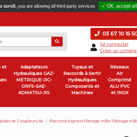
 scroll,
you are allowing all third-party services
✓ OK, accept all
03 67 10 15 5
Ok
Se connecter
Créer un compte
 et
Adaptateurs
Tuyaux et
Réseaux
Hydrauliques GAZ-
Raccords à Sertir
Air
ues
METRIQUE-JIC-
Hydrauliques
Comprimé
ORFS-SAE-
Composants et
ALU PVC
KOMATSU-JIS
Machines
et INOX
ides et Coupleurs Air
Raccord express filetage mâle Filetage mâl