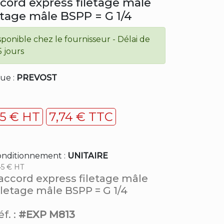
cord express filetage mâle
etage mâle BSPP = G 1/4
sponible chez le fournisseur - Délai de
5 jours
ue :
PREVOST
45 € HT
7,74 € TTC
nditionnement :
UNITAIRE
45 € HT
accord express filetage mâle
iletage mâle BSPP = G 1/4
f. :
#EXP M813