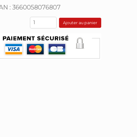
AN : 3660058076807
Ajouter au panier