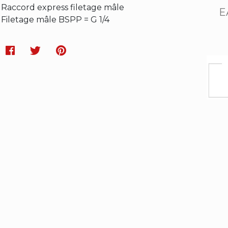
Raccord express filetage mâle
E
Filetage mâle BSPP = G 1/4
Facebook
Twitter
Pinterest