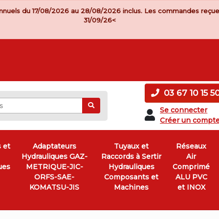
nnuels du 17/08/2026 au 28/08/2026 inclus. Les commandes reçue
31/09/26<
03 67 10 15 5
Ok
Se connecter
Créer un compt
 et
Adaptateurs
Tuyaux et
Réseaux
Hydrauliques GAZ-
Raccords à Sertir
Air
ues
METRIQUE-JIC-
Hydrauliques
Comprimé
ORFS-SAE-
Composants et
ALU PVC
KOMATSU-JIS
Machines
et INOX