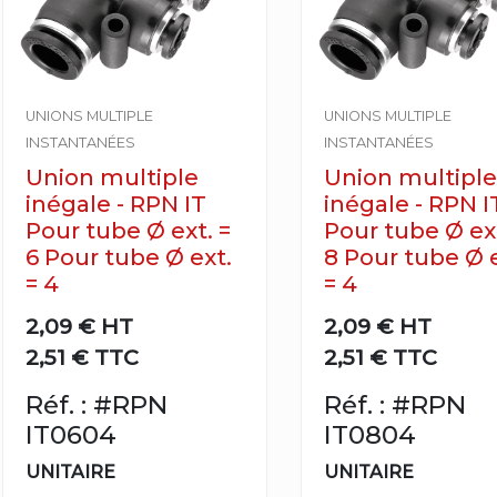
UNIONS MULTIPLE
UNIONS MULTIPLE
INSTANTANÉES
INSTANTANÉES
Union multiple
Union multiple
inégale - RPN IT
inégale - RPN I
Pour tube Ø ext. =
Pour tube Ø ext
6 Pour tube Ø ext.
8 Pour tube Ø e
= 4
= 4
2,09 €
HT
2,09 €
HT
2,51 € TTC
2,51 € TTC
Réf. : #RPN
Réf. : #RPN
IT0604
IT0804
UNITAIRE
UNITAIRE