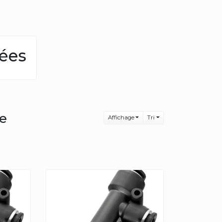
nées
le
Affichage
Tri