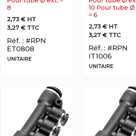
Pour tube Ø ext. =
Pour tube Ø ext
8
10 Pour tube Ø 
= 6
2,73 €
HT
2,73 €
HT
3,27 € TTC
3,27 € TTC
Réf. : #RPN
Réf. : #RPN
ET0808
IT1006
UNITAIRE
UNITAIRE