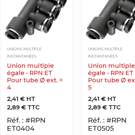
UNIONS MULTIPLE
UNIONS MULTIPLE
INSTANTANÉES
INSTANTANÉES
Union multiple
Union multiple
égale - RPN ET
égale - RPN ET
Pour tube Ø ext. =
Pour tube Ø ext
4
5
2,41 €
HT
2,41 €
HT
2,89 € TTC
2,89 € TTC
Réf. : #RPN
Réf. : #RPN
ET0404
ET0505