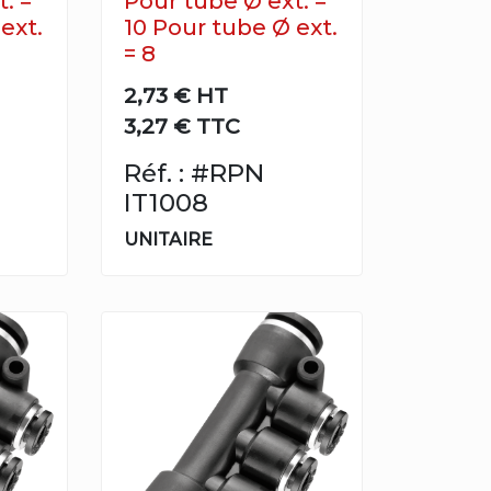
. =
Pour tube Ø ext. =
ext.
10 Pour tube Ø ext.
= 8
2,73 €
HT
3,27 € TTC
Réf. : #RPN
IT1008
UNITAIRE