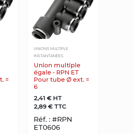
UNIONS MULTIPLE
INSTANTANÉES
Union multiple
égale - RPN ET
. =
Pour tube Ø ext. =
6
2,41 €
HT
2,89 € TTC
Réf. : #RPN
ET0606