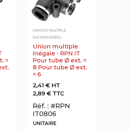
UNIONS MULTIPLE
INSTANTANÉES
Union multiple
T
inégale - RPN IT
. =
Pour tube Ø ext. =
xt.
8 Pour tube Ø ext.
= 6
2,41 €
HT
2,89 € TTC
Réf. : #RPN
IT0806
UNITAIRE