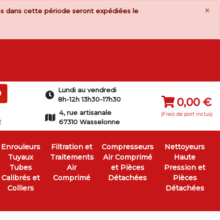
×
s dans cette période seront expédiées le
Lundi au vendredi
0
8h-12h 13h30-17h30
0,00 €
4, rue artisanale
(Frais de port inclus)
e
67310 Wasselonne
Enrouleurs
Filtration et
Compresseurs
Nettoyeurs
Tuyaux
Traitements
Air Comprimé
Haute
Tubes
Air
et Pièces
Pression et
Calibrés et
Comprimé
Détachées
Pièces
Colliers
Détachées