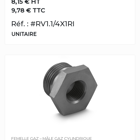
8,15 €
HT
9,78 € TTC
Réf. : #RV1.1/4X1RI
UNITAIRE
FEMELLE GAZ – MÂLE GAZ CYLINDRIQUE