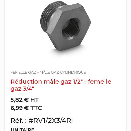
FEMELLE GAZ – MÂLE GAZ CYLINDRIQUE
Réduction mâle gaz 1/2" - femelle
gaz 3/4"
5,82 €
HT
6,99 € TTC
Réf. : #RV1/2X3/4RI
UNITAIRE