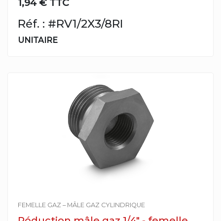
1,94 € TTC
Réf. : #RV1/2X3/8RI
UNITAIRE
FEMELLE GAZ – MÂLE GAZ CYLINDRIQUE
Réduction mâle gaz 1/4" - femelle