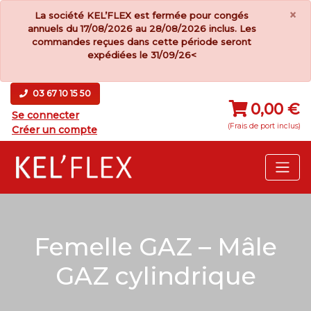
×
La société KEL’FLEX est fermée pour congés
annuels du 17/08/2026 au 28/08/2026 inclus. Les
commandes reçues dans cette période seront
expédiées le 31/09/26<
03 67 10 15 50
0,00 €
Se connecter
(Frais de port inclus)
Créer un compte
Femelle GAZ – Mâle
GAZ cylindrique