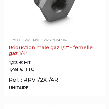
FEMELLE GAZ – MÂLE GAZ CYLINDRIQUE
Réduction mâle gaz 1/2" - femelle
gaz 1/4"
1,23 €
HT
1,48 € TTC
Réf. : #RV1/2X1/4RI
UNITAIRE