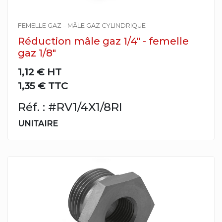
FEMELLE GAZ – MÂLE GAZ CYLINDRIQUE
Réduction mâle gaz 1/4" - femelle
gaz 1/8"
1,12 €
HT
1,35 € TTC
Réf. : #RV1/4X1/8RI
UNITAIRE