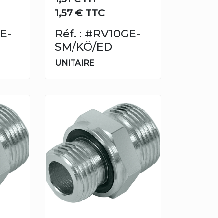
1,57 € TTC
E-
Réf. : #RV10GE-
SM/KÖ/ED
UNITAIRE