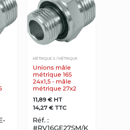
MÉTRIQUE S / MÉTRIQUE
Unions mâle
métrique 16S
24x1,5 - mâle
5
métrique 27x2
11,89 €
HT
14,27 € TTC
E-
Réf. :
#RV16GE27SM/K