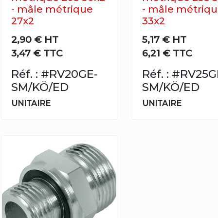
- mâle métrique
- mâle métriq
27x2
33x2
2,90 €
HT
5,17 €
HT
3,47 € TTC
6,21 € TTC
Réf. : #RV20GE-
Réf. : #RV25G
SM/KÖ/ED
SM/KÖ/ED
UNITAIRE
UNITAIRE