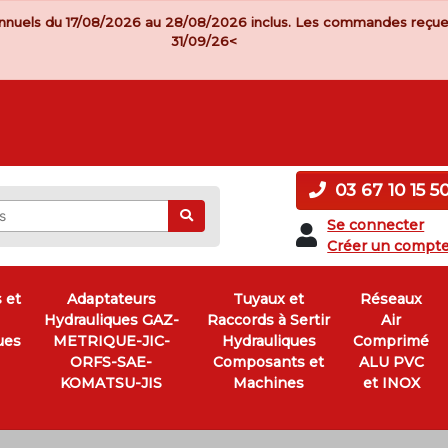
nnuels du 17/08/2026 au 28/08/2026 inclus. Les commandes reçue
31/09/26<
03 67 10 15 5
Ok
Se connecter
Créer un compt
 et
Adaptateurs
Tuyaux et
Réseaux
Hydrauliques GAZ-
Raccords à Sertir
Air
ues
METRIQUE-JIC-
Hydrauliques
Comprimé
ORFS-SAE-
Composants et
ALU PVC
KOMATSU-JIS
Machines
et INOX