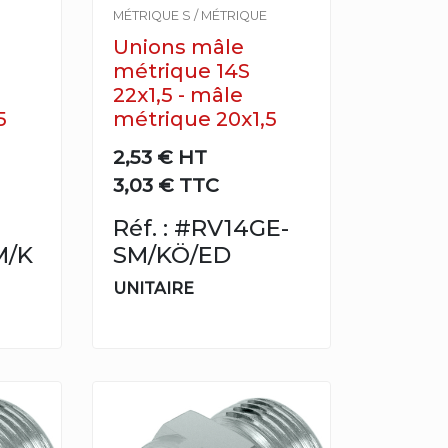
MÉTRIQUE S / MÉTRIQUE
Unions mâle
métrique 14S
22x1,5 - mâle
5
métrique 20x1,5
2,53 €
HT
3,03 € TTC
Réf. : #RV14GE-
M/K
SM/KÖ/ED
UNITAIRE