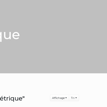
que
étrique"
Affichage
Tri