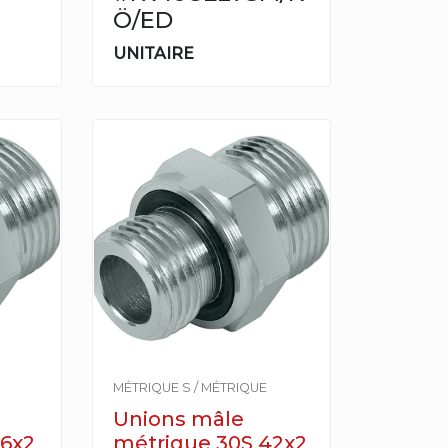
Ö/ED
UNITAIRE
MÉTRIQUE S / MÉTRIQUE
Unions mâle
36x2
métrique 30S 42x2