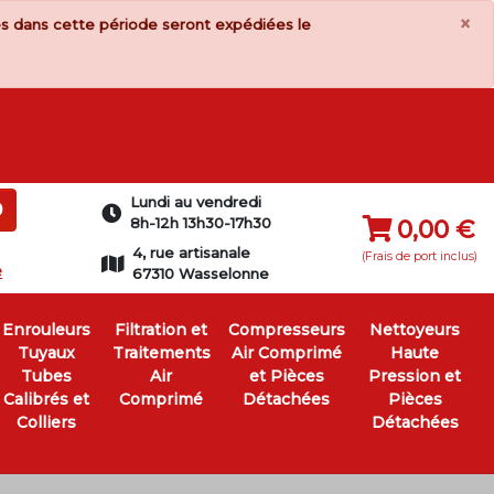
×
s dans cette période seront expédiées le
Lundi au vendredi
0
8h-12h 13h30-17h30
0,00 €
4, rue artisanale
(Frais de port inclus)
e
67310 Wasselonne
Enrouleurs
Filtration et
Compresseurs
Nettoyeurs
Tuyaux
Traitements
Air Comprimé
Haute
Tubes
Air
et Pièces
Pression et
Calibrés et
Comprimé
Détachées
Pièces
Colliers
Détachées