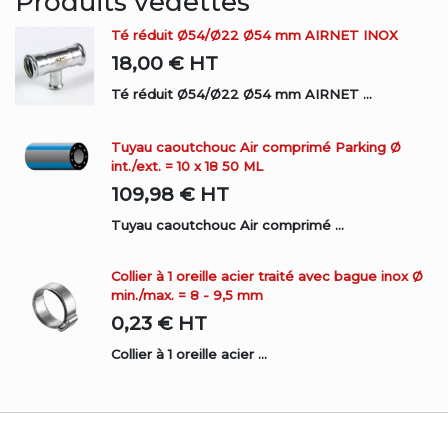
Produits vedettes
Té réduit Ø54/Ø22 Ø54 mm AIRNET INOX
18,00 €
HT
Té réduit Ø54/Ø22 Ø54 mm AIRNET ...
Tuyau caoutchouc Air comprimé Parking Ø
int./ext. = 10 x 18 50 ML
109,98 €
HT
Tuyau caoutchouc Air comprimé ...
Collier à 1 oreille acier traité avec bague inox Ø
min./max. = 8 - 9,5 mm
0,23 €
HT
Collier à 1 oreille acier ...