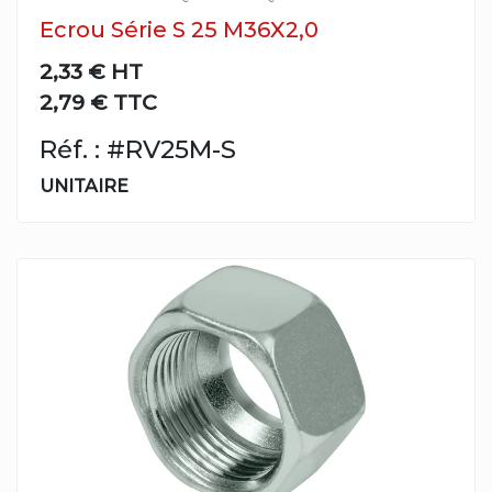
Ecrou Série S 25 M36X2,0
2,33 €
HT
2,79 € TTC
Réf. : #RV25M-S
UNITAIRE