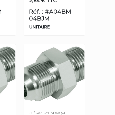
2,64 € TTC
M-
Réf. : #A04BM-
04BJM
UNITAIRE
JIS/ GAZ CYLINDRIQUE