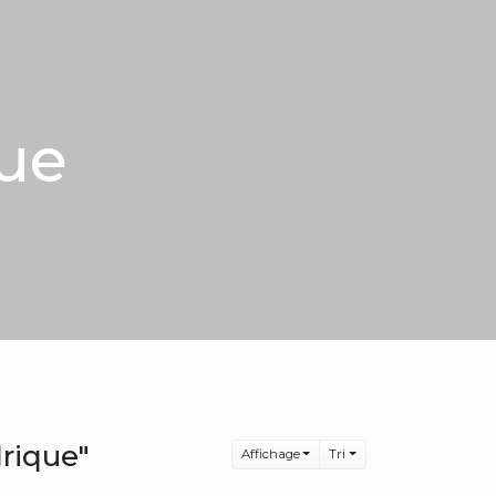
que
drique"
Affichage
Tri