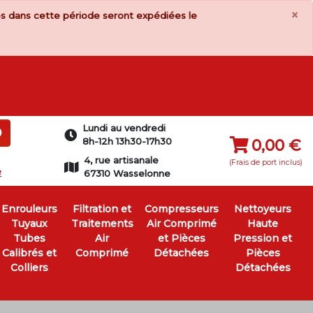
×
s dans cette période seront expédiées le
Lundi au vendredi
0
8h-12h 13h30-17h30
0,00 €
4, rue artisanale
(Frais de port inclus)
e
67310 Wasselonne
Enrouleurs
Filtration et
Compresseurs
Nettoyeurs
Tuyaux
Traitements
Air Comprimé
Haute
Tubes
Air
et Pièces
Pression et
Calibrés et
Comprimé
Détachées
Pièces
Colliers
Détachées