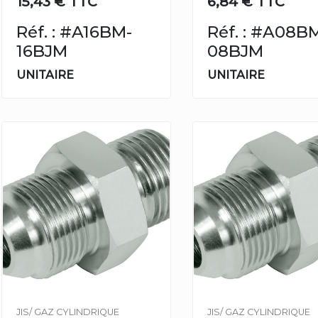
15,43 € TTC
6,84 € TTC
Réf. : #A16BM-
Réf. : #A08B
16BJM
08BJM
UNITAIRE
UNITAIRE
JIS/ GAZ CYLINDRIQUE
JIS/ GAZ CYLINDRIQUE