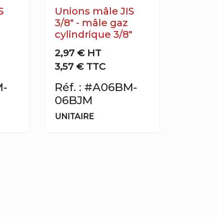
S
Unions mâle JIS
3/8" - mâle gaz
cylindrique 3/8"
2,97 €
HT
3,57 € TTC
M-
Réf. : #A06BM-
06BJM
UNITAIRE