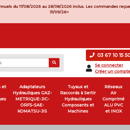
nnuels du 17/08/2026 au 28/08/2026 inclus. Les commandes reçue
31/09/26<
03 67 10 15 5
Ok
Se connecter
Créer un compt
 et
Adaptateurs
Tuyaux et
Réseaux
Hydrauliques GAZ-
Raccords à Sertir
Air
ues
METRIQUE-JIC-
Hydrauliques
Comprimé
ORFS-SAE-
Composants et
ALU PVC
KOMATSU-JIS
Machines
et INOX