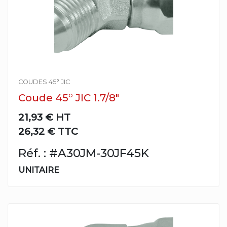
COUDES 45° JIC
Coude 45° JIC 1.7/8"
21,93 €
HT
26,32 € TTC
Réf. : #A30JM-30JF45K
UNITAIRE