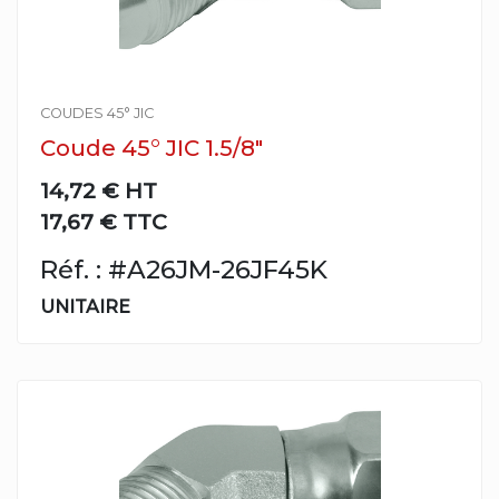
COUDES 45° JIC
Coude 45° JIC 1.5/8"
14,72 €
HT
17,67 € TTC
Réf. : #A26JM-26JF45K
UNITAIRE