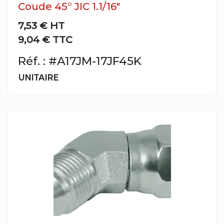
Coude 45° JIC 1.1/16"
7,53 €
HT
9,04 € TTC
Réf. : #A17JM-17JF45K
UNITAIRE