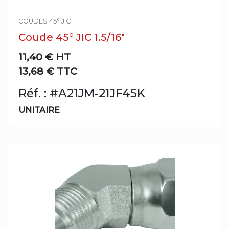
COUDES 45° JIC
Coude 45° JIC 1.5/16"
11,40 €
HT
13,68 € TTC
Réf. : #A21JM-21JF45K
UNITAIRE