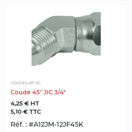
COUDES 45° JIC
Coude 45° JIC 3/4"
4,25 €
HT
5,10 € TTC
Réf. : #A12JM-12JF45K