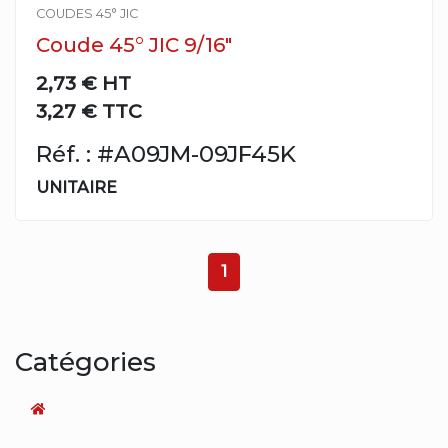
COUDES 45° JIC
Coude 45° JIC 9/16"
2,73 €
HT
3,27 € TTC
Réf. : #A09JM-09JF45K
UNITAIRE
1
Catégories