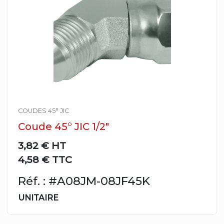
COUDES 45° JIC
Coude 45° JIC 1/2"
3,82 €
HT
4,58 € TTC
Réf. : #A08JM-08JF45K
UNITAIRE