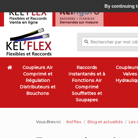
By continuing to
Coupleurs Air
Raccords
Coupleurs
Comprimé et
Instantanés et à
Valves
Régulation
Fonctions Air
Hydrauliq
Distributeurs et
Comprimé
Bouchons
Soufflettes et
Soupapes
Vous êtes ici
Kel'flex
Blog et actualités
Les 