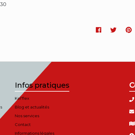
h30
Facebook
Twitt
P
Infos pratiques
C
Kel'flex
rs
Blog et actualités
Nos services
Contact
Informations légales