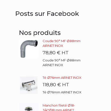
Posts sur Facebook
Nos produits
Coude 90° MF Ø88mm
AIRNET INOX
78,80 €
HT
Coude 90° MF Ø88mm
AIRNET INOX
Té Ø76mm AIRNET INOX
118,80 €
HT
Té Ø76mm AIRNET INOX
Manchon fileté Ø18-
3/4"Ø18 mm AIRNET