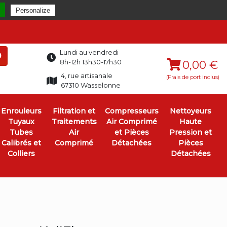
Personalize
Lundi au vendredi
0
8h-12h 13h30-17h30
0,00 €
4, rue artisanale
(Frais de port inclus)
67310 Wasselonne
Enrouleurs
Filtration et
Compresseurs
Nettoyeurs
Tuyaux
Traitements
Air Comprimé
Haute
Tubes
Air
et Pièces
Pression et
Calibrés et
Comprimé
Détachées
Pièces
Colliers
Détachées