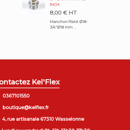
INOX
8,00 €
HT
Manchon fileté Ø18-
3/4"Ø18 mm ...
er
interest
ontactez Kel'Flex
0367101550
boutique@kelflex.fr
4, rue artisanale 67310 Wasselonne