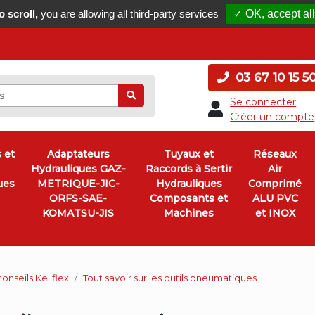
 scroll,
you are allowing all third-party services
✓ OK, accept all
03 67 10 15 5
Ok
Se connecter
Créer un compte
 et
Adaptateurs
Tuyaux et
Réseaux
Hydrauliques GAZ-
Raccords à Sertir
Air
ues
METRIQUE-JIC-
Hydrauliques
Comprimé
ORFS-SAE-
Composants et
ALU PVC
KOMATSU-JIS
Machines
et INOX
conseils Kel'flex
Tout savoir sur les outils pneumatiques