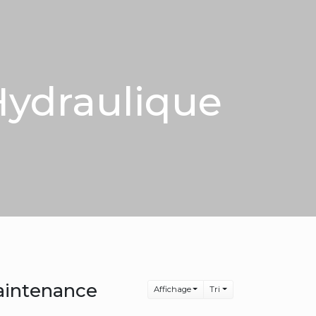
Hydraulique
aintenance
Affichage
Tri