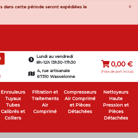
×
s dans cette période seront expédiées le
Lundi au vendredi
0
8h-12h 13h30-17h30
0,00 €
4, rue artisanale
(Frais de port inclus)
e
67310 Wasselonne
Enrouleurs
Filtration et
Compresseurs
Nettoyeurs
Tuyaux
Traitements
Air Comprimé
Haute
Tubes
Air
et Pièces
Pression et
Calibrés et
Comprimé
Détachées
Pièces
Colliers
Détachées