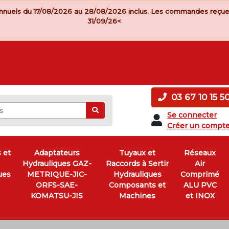
nnuels du 17/08/2026 au 28/08/2026 inclus. Les commandes reçue
31/09/26<
03 67 10 15 5
Ok
Se connecter
Créer un compt
 et
Adaptateurs
Tuyaux et
Réseaux
Hydrauliques GAZ-
Raccords à Sertir
Air
ues
METRIQUE-JIC-
Hydrauliques
Comprimé
ORFS-SAE-
Composants et
ALU PVC
KOMATSU-JIS
Machines
et INOX