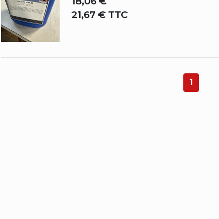
18,06 €
21,67 € TTC
1