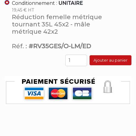
Conditionnement :
UNITAIRE
19,45 € HT
Réduction femelle métrique
tournant 35L 45x2 - mâle
métrique 42x2
Réf. :
#RV35GES/O-LM/ED
Ajouter au panier