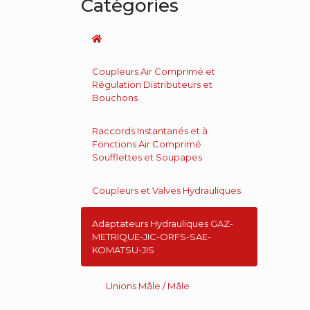
Catégories
Coupleurs Air Comprimé et
Régulation Distributeurs et
Bouchons
Raccords Instantanés et à
Fonctions Air Comprimé
Soufflettes et Soupapes
Coupleurs et Valves Hydrauliques
Adaptateurs Hydrauliques GAZ-
METRIQUE-JIC-ORFS-SAE-
KOMATSU-JIS
Unions Mâle / Mâle