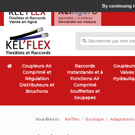
By continuing to
Coupleurs Air
Raccords
Coupleurs
Comprimé et
Instantanés et à
Valves
Régulation
Fonctions Air
Hydrauliq
Distributeurs et
Comprimé
Bouchons
Soufflettes et
Soupapes
Vous êtes ici
Kel'flex
Boutique
Adaptateurs 