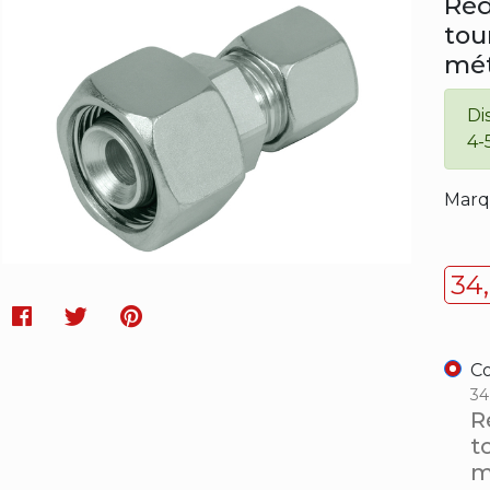
Réd
tou
mét
Di
4-
Marq
34
Facebook
Twitter
Pinterest
Co
34
R
t
m