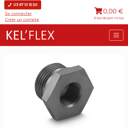
03 67 10 15 50
0,00 €
Se connecter
(Frais de port inclus)
Créer un compte