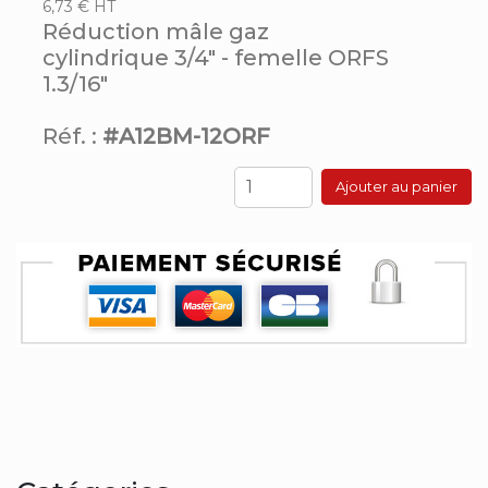
6,73 € HT
Réduction mâle gaz
cylindrique 3/4" - femelle ORFS
1.3/16"
Réf. :
#A12BM-12ORF
Ajouter au panier