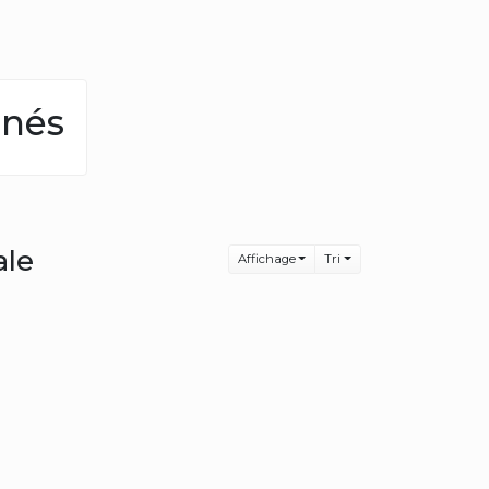
anés
ale
Affichage
Tri