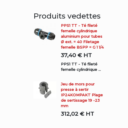
Produits vedettes
PPS1 TT - Té fileté
femelle cylindrique
aluminium pour tubes
Ø ext. = 40 Filetage
femelle BSPP = G 1 1/4
37,40 €
HT
PPS1 TT - Té fileté
femelle cylindrique ...
Jeu de mors pour
presse à sertir
IP24KOMPAKT Plage
de sertissage 19 -23
mm
312,02 €
HT