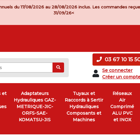
nnuels du 17/08/2026 au 28/08/2026 inclus. Les commandes reçue
31/09/26<
03 67 10 15 5
Ok
Se connecter
Créer un compt
 et
Adaptateurs
Tuyaux et
Réseaux
Hydrauliques GAZ-
Raccords à Sertir
Air
ues
METRIQUE-JIC-
Hydrauliques
Comprimé
ORFS-SAE-
Composants et
ALU PVC
KOMATSU-JIS
Machines
et INOX