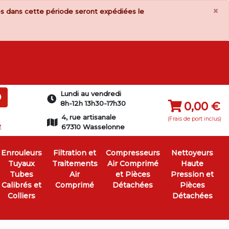
×
s dans cette période seront expédiées le
Lundi au vendredi
0
8h-12h 13h30-17h30
0,00 €
4, rue artisanale
(Frais de port inclus)
e
67310 Wasselonne
Enrouleurs
Filtration et
Compresseurs
Nettoyeurs
Tuyaux
Traitements
Air Comprimé
Haute
Tubes
Air
et Pièces
Pression et
Calibrés et
Comprimé
Détachées
Pièces
Colliers
Détachées