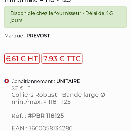
Disponible chez le fournisseur - Délai de 4-5
jours
Marque :
PREVOST
6,61 € HT
7,93 € TTC
Conditionnement :
UNITAIRE
6,61 € HT
Colliers Robust - Bande large Ø
min./max. = 118 - 125
Réf. :
#PBR 118125
EAN : 3660058134286