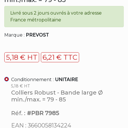
Livré sous 2 jours ouvrés à votre adresse
France métropolitaine
Marque :
PREVOST
5,18 € HT
6,21 € TTC
Conditionnement :
UNITAIRE
5,18 € HT
Colliers Robust - Bande large Ø
min./max. = 79 - 85
Réf. :
#PBR 7985
EAN : 3660058134224