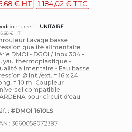
6,68 € HT
1 184,02 € TTC
nditionnement :
UNITAIRE
6,68 € HT
nrouleur Lavage basse
ression qualité alimentaire
érie DMOI - DGOI / Inox 304 -
uyau thermoplastique -
ualité alimentaire - Eau basse
ression Ø int./ext. = 16 x 24
ong. = 10 ml Coupleur
niversel compatible
ARDENA pour circuit d'eau
f. :
#DMOI 1610LS
AN : 3660058072397