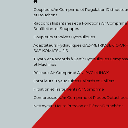
Coupleurs Air Comprimé et Régulation Distributeu
et Bouchons
Raccords Instantanés et à Fonctions Air Comprimé
Soufflettes et Soupapes
Coupleurs et Valves Hydrauliques
Adaptateurs Hydrauliques GAZ-METRIQUE-JIC-ORF
SAE-KOMATSU-JIS
Tuyaux et Raccords à Sertir Hydrauliques Composa
et Machines
Réseaux Air Comprimé ALU PVC et INOX
Enrouleurs Tuyaux Tubes Calibrés et Colliers
Filtration et Traitements Air Comprimé
Compresseurs Air Comprimé et Pièces Détachées
Nettoyeurs Haute Pression et Pièces Détachées