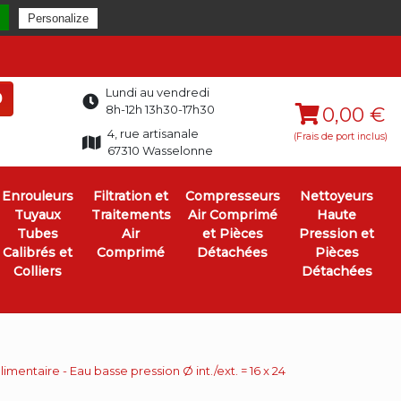
Personalize
Lundi au vendredi
0
8h-12h 13h30-17h30
0,00 €
4, rue artisanale
(Frais de port inclus)
67310 Wasselonne
Enrouleurs
Filtration et
Compresseurs
Nettoyeurs
Tuyaux
Traitements
Air Comprimé
Haute
Tubes
Air
et Pièces
Pression et
Calibrés et
Comprimé
Détachées
Pièces
Colliers
Détachées
mentaire - Eau basse pression Ø int./ext. = 16 x 24