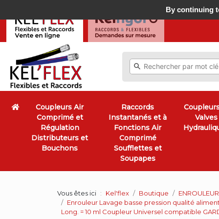
By continuing to
Coupleurs Air
Raccords
Coupleurs
Comprimé et
Instantanés et à
Valves
Régulation
Fonctions Air
Hydrauliq
Distributeurs et
Comprimé
Bouchons
Soufflettes et
Soupapes
Vous êtes ici
Kel'flex
Boutique
ENROULEURS
Enrouleur Lavage basse pression qualité alimenta
Long. = 10 ml Coupleur Universel compatible GAR