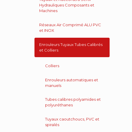
Hydrauliques Composants et
Machines
Réseaux Air Comprimé ALU PVC
et INOX
Enrouleurs Tuyaux Tubes Calibrés
et Colliers
Colliers
Enrouleurs automatiques et
manuels
Tubes calibres polyamides et
polyuréthanes
Tuyaux caoutchoucs, PVC et
spiralés