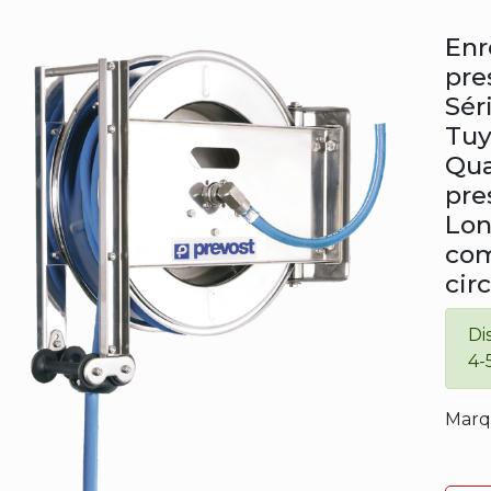
Enr
pre
Sér
Tuy
Qua
pres
Lon
com
cir
Di
4-
Marq