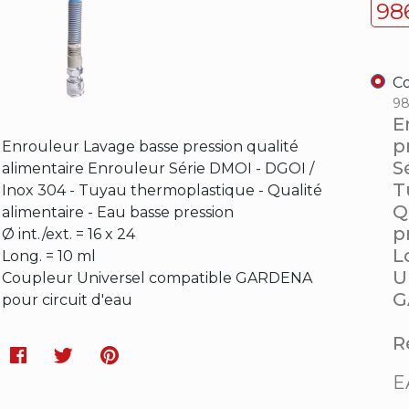
98
Co
98
E
p
Enrouleur Lavage basse pression qualité
S
alimentaire Enrouleur Série DMOI - DGOI /
T
Inox 304 - Tuyau thermoplastique - Qualité
Q
alimentaire - Eau basse pression
p
Ø int./ext. = 16 x 24
L
Long. = 10 ml
U
Coupleur Universel compatible GARDENA
G
pour circuit d'eau
Ré
Facebook
Twitter
Pinterest
E