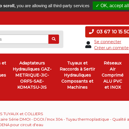
 scroll,
you are allowing all third-party services
✓ OK, accept all
03 67 10 15 5
Ok
Se connecter
Créer un compte
 et
Adaptateurs
Tuyaux et
Réseaux
Hydrauliques GAZ-
Raccords à Sertir
Air
ues
METRIQUE-JIC-
Hydrauliques
Comprimé
ORFS-SAE-
Composants et
ALU PVC
KOMATSU-JIS
Machines
et INOX
 TUYAUX et COLLIERS
ire Série DMOI - DGOI / Inox 304 - Tuyau thermoplastique - Qualité ali
DENA pour circuit d'eau