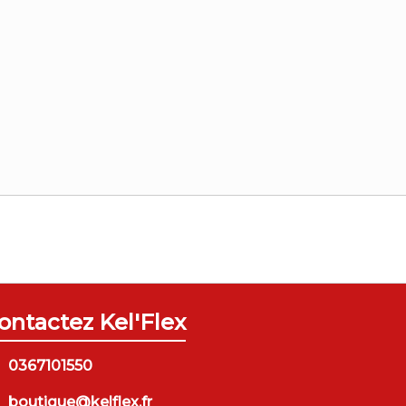
ontactez Kel'Flex
0367101550
boutique@kelflex.fr