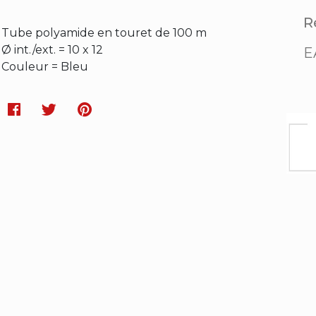
Ré
Tube polyamide en touret de 100 m
Ø int./ext. = 10 x 12
E
Couleur = Bleu
Facebook
Twitter
Pinterest