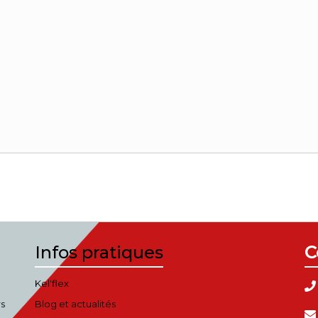
Infos pratiques
C
Kel'flex
rs
Blog et actualités