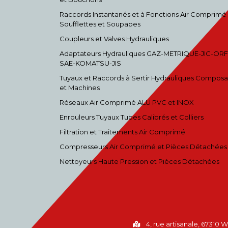
Raccords Instantanés et à Fonctions Air Comprimé
Soufflettes et Soupapes
Coupleurs et Valves Hydrauliques
Adaptateurs Hydrauliques GAZ-METRIQUE-JIC-ORF
SAE-KOMATSU-JIS
Tuyaux et Raccords à Sertir Hydrauliques Composa
et Machines
Réseaux Air Comprimé ALU PVC et INOX
Enrouleurs Tuyaux Tubes Calibrés et Colliers
Filtration et Traitements Air Comprimé
Compresseurs Air Comprimé et Pièces Détachées
Nettoyeurs Haute Pression et Pièces Détachées
4, rue artisanale, 67310