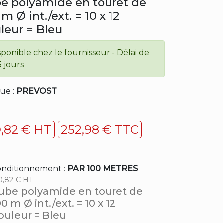
e polyamide en touret de
m Ø int./ext. = 10 x 12
leur = Bleu
sponible chez le fournisseur - Délai de
5 jours
ue :
PREVOST
0,82 € HT
252,98 € TTC
nditionnement :
PAR 100 METRES
0,82 € HT
ube polyamide en touret de
00 m Ø int./ext. = 10 x 12
ouleur = Bleu