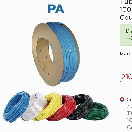
Tub
100 
Cou
Di
4-
Marq
21
Co
21
T
1
C