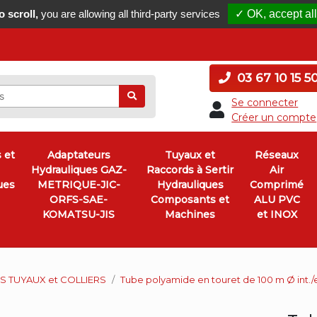
 scroll,
you are allowing all third-party services
✓ OK, accept all
03 67 10 15 5
Ok
Se connecter
Créer un compte
 et
Adaptateurs
Tuyaux et
Réseaux
Hydrauliques GAZ-
Raccords à Sertir
Air
ues
METRIQUE-JIC-
Hydrauliques
Comprimé
ORFS-SAE-
Composants et
ALU PVC
KOMATSU-JIS
Machines
et INOX
 TUYAUX et COLLIERS
Tube polyamide en touret de 100 m Ø int./ex