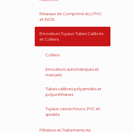
Réseaux Air Comprimé ALU PVC
et INOX
Enrouleurs Tuyaux Tubes Calibrés
et Colliers
Colliers
Enrouleurs automatiques et
manuels
Tubes calibres polyamides et
polyuréthanes
Tuyaux caoutchoucs, PVC et
spiralés
Filtration et Traitements Air