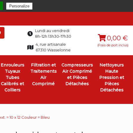
Personalize
Lundi au vendredi
0
8h-12h 13h30-17h30
0,00 €
4, rue artisanale
(Frais de port inclus)
67310 Wasselonne
Enrouleurs
Filtration et
Compresseurs
Nettoyeurs
Tuyaux
Traitements
Air Comprimé
Haute
Tubes
Air
et Pièces
Pression et
Calibrés et
Comprimé
Détachées
Pièces
Colliers
Détachées
t. = 10 x 12 Couleur = Bleu