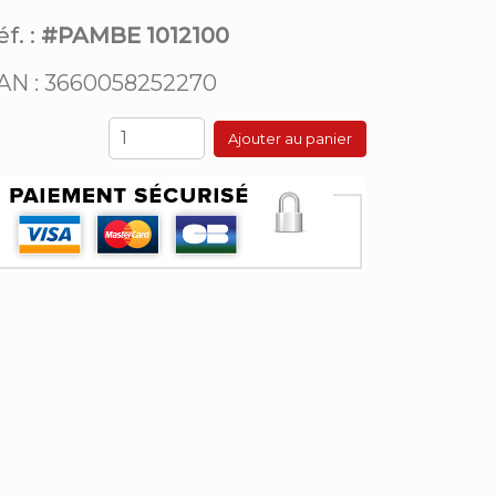
f. :
#PAMBE 1012100
AN : 3660058252270
Ajouter au panier