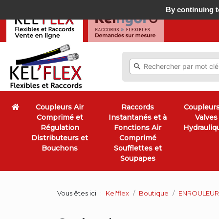
By continuing to
Coupleurs Air
Raccords
Coupleurs
Comprimé et
Instantanés et à
Valves
Régulation
Fonctions Air
Hydrauliq
Distributeurs et
Comprimé
Bouchons
Soufflettes et
Soupapes
Vous êtes ici
Kel'flex
Boutique
ENROULEURS