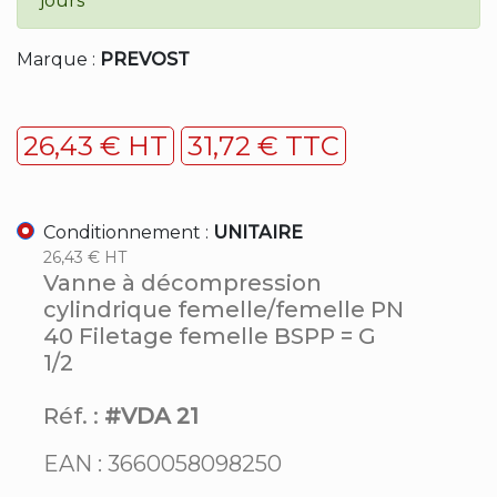
jours
Marque :
PREVOST
26,43 € HT
31,72 € TTC
Conditionnement :
UNITAIRE
26,43 € HT
Vanne à décompression
cylindrique femelle/femelle PN
40 Filetage femelle BSPP = G
1/2
Réf. :
#VDA 21
EAN : 3660058098250