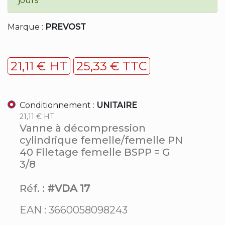
jours
Marque :
PREVOST
21,11 € HT
25,33 € TTC
Conditionnement :
UNITAIRE
21,11 € HT
Vanne à décompression
cylindrique femelle/femelle PN
40 Filetage femelle BSPP = G
3/8
Réf. :
#VDA 17
EAN : 3660058098243