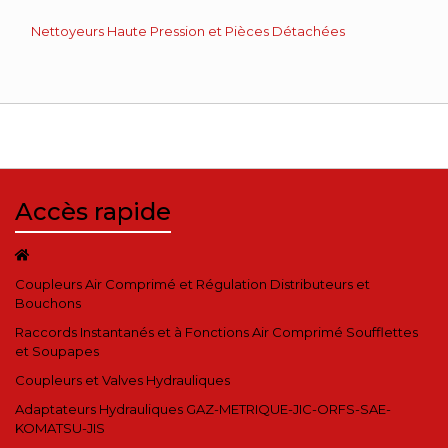
Nettoyeurs Haute Pression et Pièces Détachées
Accès rapide
Coupleurs Air Comprimé et Régulation Distributeurs et
Bouchons
Raccords Instantanés et à Fonctions Air Comprimé Soufflettes
et Soupapes
Coupleurs et Valves Hydrauliques
Adaptateurs Hydrauliques GAZ-METRIQUE-JIC-ORFS-SAE-
KOMATSU-JIS