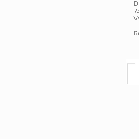
D
7
V
Ré