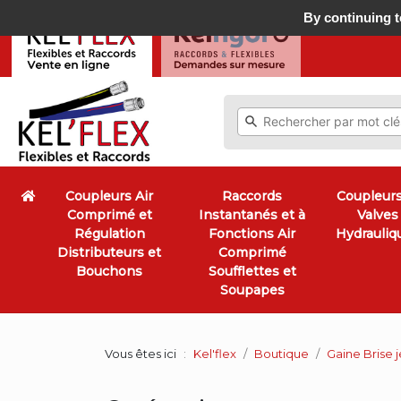
By continuing to
Coupleurs Air
Raccords
Coupleurs
Comprimé et
Instantanés et à
Valves
Régulation
Fonctions Air
Hydrauliq
Distributeurs et
Comprimé
Bouchons
Soufflettes et
Soupapes
Vous êtes ici
Kel'flex
Boutique
Gaine Brise j