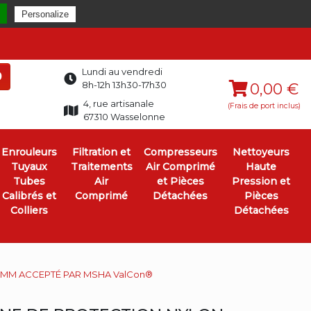
Personalize
Lundi au vendredi
0
8h-12h 13h30-17h30
0,00 €
4, rue artisanale
(Frais de port inclus)
67310 Wasselonne
Enrouleurs
Filtration et
Compresseurs
Nettoyeurs
Tuyaux
Traitements
Air Comprimé
Haute
Tubes
Air
et Pièces
Pression et
Calibrés et
Comprimé
Détachées
Pièces
Colliers
Détachées
3MM ACCEPTÉ PAR MSHA ValCon®