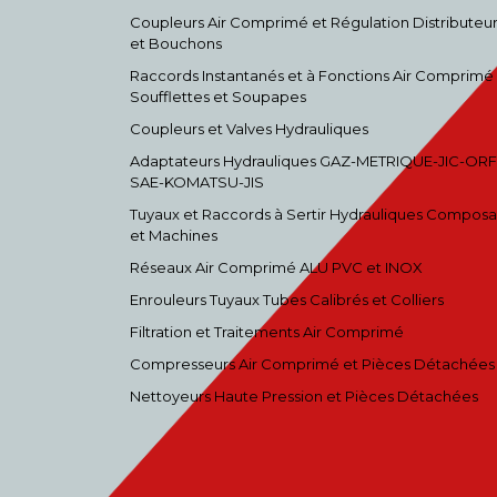
Coupleurs Air Comprimé et Régulation Distributeu
et Bouchons
Raccords Instantanés et à Fonctions Air Comprimé
Soufflettes et Soupapes
Coupleurs et Valves Hydrauliques
Adaptateurs Hydrauliques GAZ-METRIQUE-JIC-ORF
SAE-KOMATSU-JIS
Tuyaux et Raccords à Sertir Hydrauliques Composa
et Machines
Réseaux Air Comprimé ALU PVC et INOX
Enrouleurs Tuyaux Tubes Calibrés et Colliers
Filtration et Traitements Air Comprimé
Compresseurs Air Comprimé et Pièces Détachées
Nettoyeurs Haute Pression et Pièces Détachées