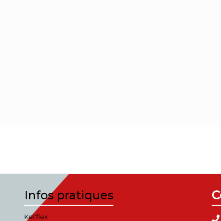
Infos pratiques
C
Kel'flex