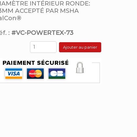
IAMÈTRE INTÉRIEUR RONDE:
3MM ACCEPTÉ PAR MSHA
alCon®
f. :
#VC-POWERTEX-73
Ajouter au panier