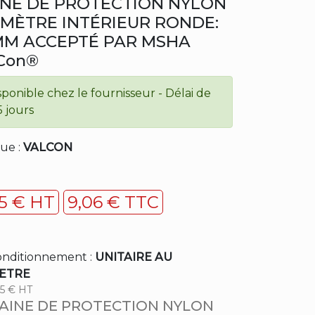
INE DE PROTECTION NYLON
MÈTRE INTÉRIEUR RONDE:
MM ACCEPTÉ PAR MSHA
Con®
sponible chez le fournisseur - Délai de
5 jours
ue :
VALCON
55 € HT
9,06 € TTC
nditionnement :
UNITAIRE AU
ETRE
55 € HT
AINE DE PROTECTION NYLON