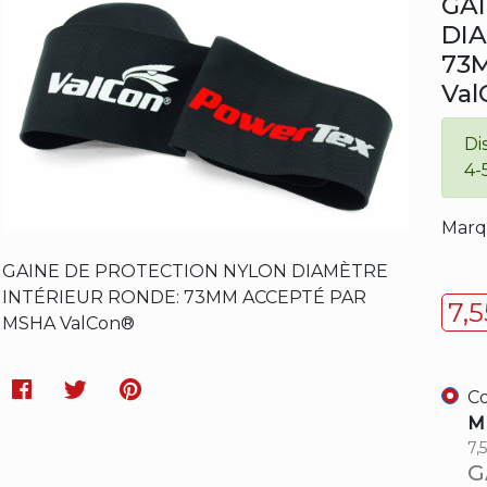
GA
DIA
73
Val
Di
4-
Marq
GAINE DE PROTECTION NYLON DIAMÈTRE
INTÉRIEUR RONDE: 73MM ACCEPTÉ PAR
7,
MSHA ValCon®
Facebook
Twitter
Pinterest
Co
M
7,
G