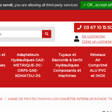
 scroll,
you are allowing all third-party services
✓ OK, accept all
03 67 10 15 5
Ok
Se connecter
Créer un compte
 et
Adaptateurs
Tuyaux et
Réseaux
Hydrauliques GAZ-
Raccords à Sertir
Air
ues
METRIQUE-JIC-
Hydrauliques
Comprimé
ORFS-SAE-
Composants et
ALU PVC
KOMATSU-JIS
Machines
et INOX
et
GAINE DE PROTECTION NYLON DIAMÈTRE INTÉRIEUR RONDE: 7