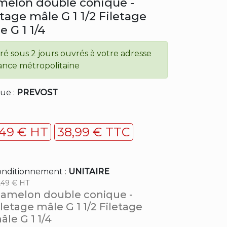
elon double conique -
etage mâle G 1 1/2 Filetage
e G 1 1/4
vré sous 2 jours ouvrés à votre adresse
ance métropolitaine
ue :
PREVOST
,49 € HT
38,99 € TTC
nditionnement :
UNITAIRE
,49 € HT
amelon double conique -
iletage mâle G 1 1/2 Filetage
âle G 1 1/4