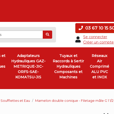
03 67 10 15 5
Ok
Se connecter
Créer un compte
 et
Adaptateurs
Tuyaux et
Réseaux
Hydrauliques GAZ-
Raccords à Sertir
Air
ues
METRIQUE-JIC-
Hydrauliques
Comprimé
ORFS-SAE-
Composants et
ALU PVC
KOMATSU-JIS
Machines
et INOX
 Soufflettes et Eau
Mamelon double conique - Filetage mâle G 1 1/2 F