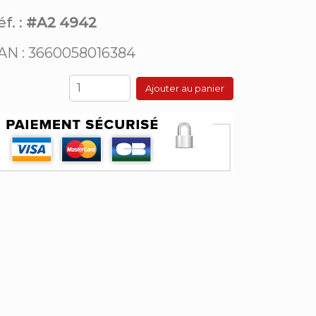
f. :
#A2 4942
AN : 3660058016384
Ajouter au panier