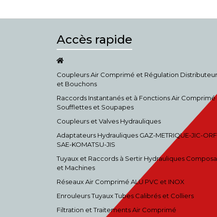
Accès rapide
Coupleurs Air Comprimé et Régulation Distributeu
et Bouchons
Raccords Instantanés et à Fonctions Air Comprimé
Soufflettes et Soupapes
Coupleurs et Valves Hydrauliques
Adaptateurs Hydrauliques GAZ-METRIQUE-JIC-ORF
SAE-KOMATSU-JIS
Tuyaux et Raccords à Sertir Hydrauliques Composa
et Machines
Réseaux Air Comprimé ALU PVC et INOX
Enrouleurs Tuyaux Tubes Calibrés et Colliers
Filtration et Traitements Air Comprimé