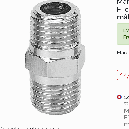
Mam
Fil
mâl
Li
Fr
Marq
32
Co
32
M
F
m
Mamelon double conique