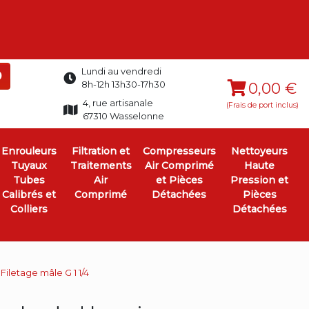
Lundi au vendredi
0
8h-12h 13h30-17h30
0,00 €
4, rue artisanale
(Frais de port inclus)
67310 Wasselonne
Enrouleurs
Filtration et
Compresseurs
Nettoyeurs
Tuyaux
Traitements
Air Comprimé
Haute
Tubes
Air
et Pièces
Pression et
Calibrés et
Comprimé
Détachées
Pièces
Colliers
Détachées
iletage mâle G 1 1/4