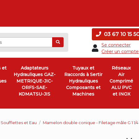
03 67 10 15 5
Ok
Se connecter
Créer un compte
 et
Adaptateurs
Tuyaux et
Réseaux
Hydrauliques GAZ-
Raccords à Sertir
Air
ues
METRIQUE-JIC-
Hydrauliques
Comprimé
ORFS-SAE-
Composants et
ALU PVC
KOMATSU-JIS
Machines
et INOX
 Soufflettes et Eau
Mamelon double conique - Filetage mâle G 1 1/4 F