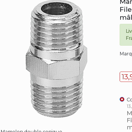
Mam
Fil
mâl
Li
Fr
Marq
13
Co
13
M
F
m
Mamelon double conique