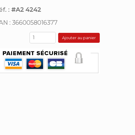
f. :
#A2 4242
AN : 3660058016377
Ajouter au panier