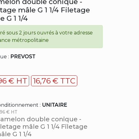
elon double conique -
etage mâle G 1 1/4 Filetage
e G 1 1/4
vré sous 2 jours ouvrés à votre adresse
ance métropolitaine
ue :
PREVOST
,96 € HT
16,76 € TTC
nditionnement :
UNITAIRE
,96 € HT
amelon double conique -
iletage mâle G 1 1/4 Filetage
âle G 1 1/4