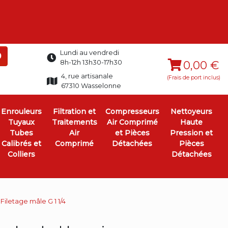
Lundi au vendredi
0
8h-12h 13h30-17h30
0,00 €
4, rue artisanale
(Frais de port inclus)
67310 Wasselonne
Enrouleurs
Filtration et
Compresseurs
Nettoyeurs
Tuyaux
Traitements
Air Comprimé
Haute
Tubes
Air
et Pièces
Pression et
Calibrés et
Comprimé
Détachées
Pièces
Colliers
Détachées
iletage mâle G 1 1/4