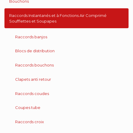
Bouchons
Raccords Instantanés et à Fonctions Air Comprimé
Soufflettes et Soupapes
Raccords banjos
Blocs de distribution
Raccords bouchons
Clapets anti retour
Raccords coudes
Coupes tube
Raccords croix