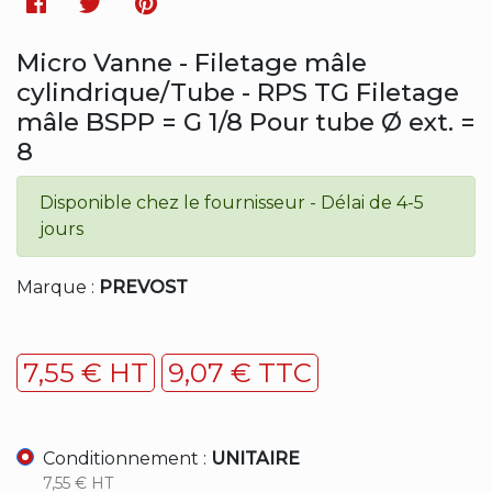
Facebook
Twitter
Pinterest
Micro Vanne - Filetage mâle
cylindrique/Tube - RPS TG Filetage
mâle BSPP = G 1/8 Pour tube Ø ext. =
8
Disponible chez le fournisseur - Délai de 4-5
jours
Marque :
PREVOST
7,55 € HT
9,07 € TTC
Conditionnement :
UNITAIRE
7,55 € HT