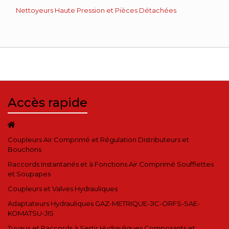
Nettoyeurs Haute Pression et Pièces Détachées
Accès rapide
Coupleurs Air Comprimé et Régulation Distributeurs et
Bouchons
Raccords Instantanés et à Fonctions Air Comprimé Soufflettes
et Soupapes
Coupleurs et Valves Hydrauliques
Adaptateurs Hydrauliques GAZ-METRIQUE-JIC-ORFS-SAE-
KOMATSU-JIS
Tuyaux et Raccords à Sertir Hydrauliques Composants et