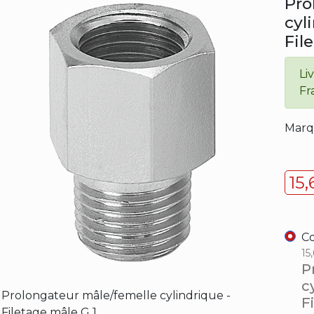
Pro
cyl
Fil
Li
Fr
Marq
15
Co
15
P
c
Prolongateur mâle/femelle cylindrique -
F
Filetage mâle G 1