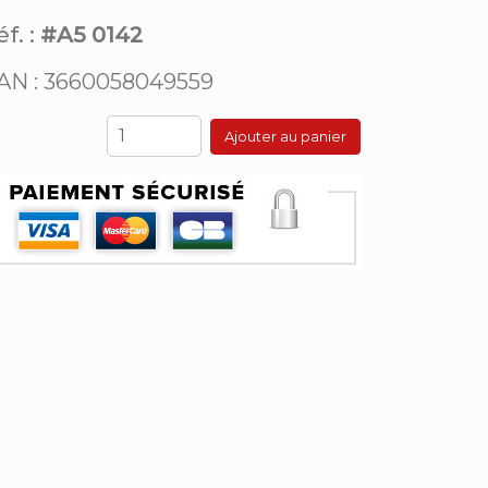
f. :
#A5 0142
AN : 3660058049559
Ajouter au panier