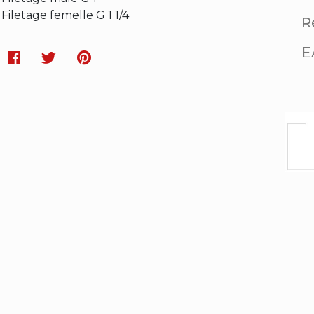
Filetage femelle G 1 1/4
Ré
E
Facebook
Twitter
Pinterest