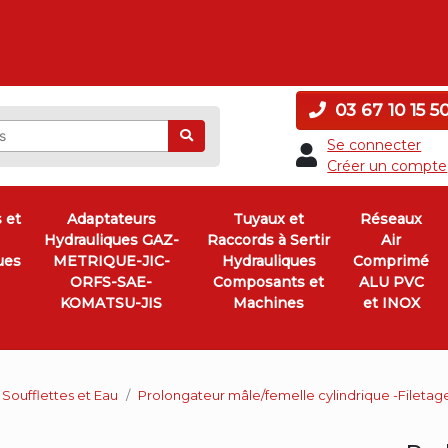
03 67 10 15 5
Ok
Se connecter
Créer un compte
 et
Adaptateurs
Tuyaux et
Réseaux
Hydrauliques GAZ-
Raccords à Sertir
Air
ues
METRIQUE-JIC-
Hydrauliques
Comprimé
ORFS-SAE-
Composants et
ALU PVC
KOMATSU-JIS
Machines
et INOX
 Soufflettes et Eau
Prolongateur mâle/femelle cylindrique -Filetage 