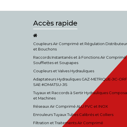
Accès rapide
Coupleurs Air Comprimé et Régulation Distributeu
et Bouchons
Raccords Instantanés et à Fonctions Air Comprimé
Soufflettes et Soupapes
Coupleurs et Valves Hydrauliques
Adaptateurs Hydrauliques GAZ-METRIQUE-JIC-ORF
SAE-KOMATSU-JIS
Tuyaux et Raccords à Sertir Hydrauliques Composa
et Machines
Réseaux Air Comprimé ALU PVC et INOX
Enrouleurs Tuyaux Tubes Calibrés et Colliers
Filtration et Traitements Air Comprimé