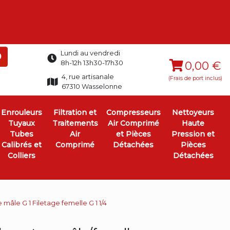
Lundi au vendredi
0
8h-12h 13h30-17h30
0,00 €
4, rue artisanale
(Frais de port inclus)
67310 Wasselonne
Enrouleurs
Filtration et
Compresseurs
Nettoyeurs
Tuyaux
Traitements
Air Comprimé
Haute
Tubes
Air
et Pièces
Pression et
Calibrés et
Comprimé
Détachées
Pièces
Colliers
Détachées
mâle G 1 Filetage femelle G 1 1/4