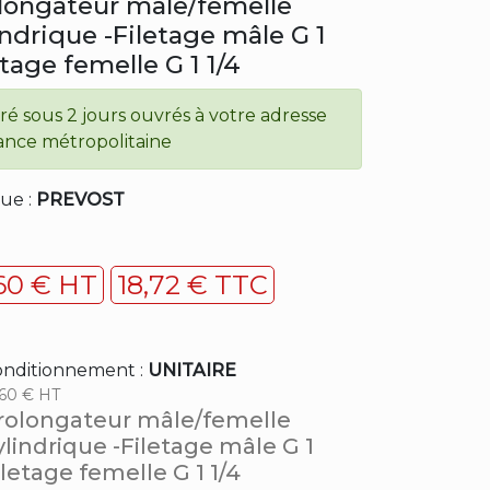
longateur mâle/femelle
indrique -Filetage mâle G 1
etage femelle G 1 1/4
vré sous 2 jours ouvrés à votre adresse
ance métropolitaine
ue :
PREVOST
,60 € HT
18,72 € TTC
nditionnement :
UNITAIRE
,60 € HT
rolongateur mâle/femelle
ylindrique -Filetage mâle G 1
iletage femelle G 1 1/4