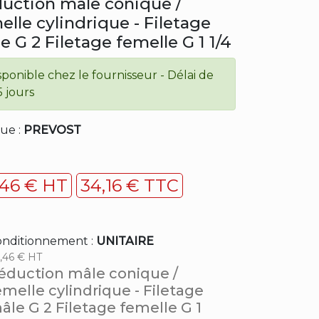
uction mâle conique /
elle cylindrique - Filetage
e G 2 Filetage femelle G 1 1/4
sponible chez le fournisseur - Délai de
5 jours
ue :
PREVOST
,46 € HT
34,16 € TTC
nditionnement :
UNITAIRE
,46 € HT
éduction mâle conique /
emelle cylindrique - Filetage
âle G 2 Filetage femelle G 1