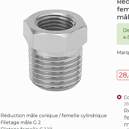
Réd
fem
mâl
Di
4-
Marq
28
Co
28
R
Réduction mâle conique / femelle cylindrique
f
Filetage mâle G 2
m