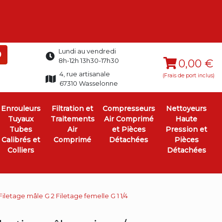
Lundi au vendredi
0
8h-12h 13h30-17h30
0,00 €
4, rue artisanale
(Frais de port inclus)
67310 Wasselonne
Enrouleurs
Filtration et
Compresseurs
Nettoyeurs
Tuyaux
Traitements
Air Comprimé
Haute
Tubes
Air
et Pièces
Pression et
Calibrés et
Comprimé
Détachées
Pièces
Colliers
Détachées
iletage mâle G 2 Filetage femelle G 1 1/4