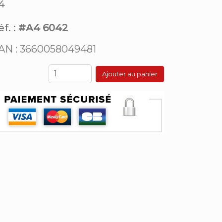
/4
f. :
#A4 6042
AN : 3660058049481
Ajouter au panier