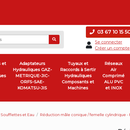
03 67 10 15 5
Ok
Se connecter
Créer un compte
 et
Adaptateurs
Tuyaux et
Réseaux
Hydrauliques GAZ-
Raccords à Sertir
Air
ues
METRIQUE-JIC-
Hydrauliques
Comprimé
ORFS-SAE-
Composants et
ALU PVC
KOMATSU-JIS
Machines
et INOX
 Soufflettes et Eau
Réduction mâle conique / femelle cylindrique - F