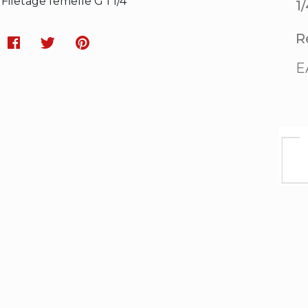
Filetage femelle G 1 1/4
1
Ré
Facebook
Twitter
Pinterest
E