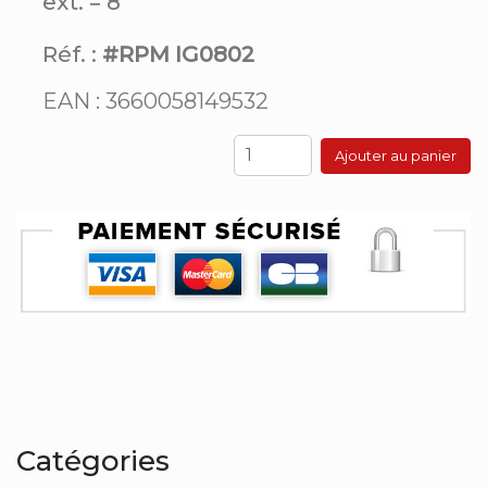
ext. = 8
Réf. :
#RPM IG0802
EAN : 3660058149532
Ajouter au panier
Catégories