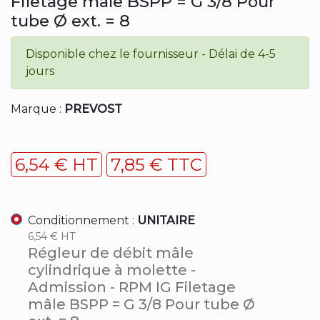
Filetage mâle BSPP = G 3/8 Pour
tube Ø ext. = 8
Disponible chez le fournisseur - Délai de 4-5
jours
Marque :
PREVOST
6,54 € HT
7,85 € TTC
Conditionnement :
UNITAIRE
6,54 € HT
Régleur de débit mâle
cylindrique à molette -
Admission - RPM IG Filetage
mâle BSPP = G 3/8 Pour tube Ø