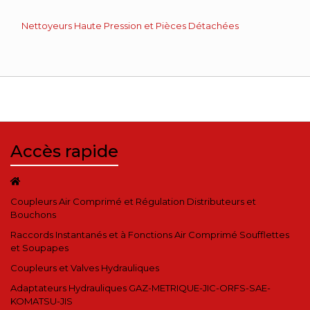
Nettoyeurs Haute Pression et Pièces Détachées
Accès rapide
Coupleurs Air Comprimé et Régulation Distributeurs et
Bouchons
Raccords Instantanés et à Fonctions Air Comprimé Soufflettes
et Soupapes
Coupleurs et Valves Hydrauliques
Adaptateurs Hydrauliques GAZ-METRIQUE-JIC-ORFS-SAE-
KOMATSU-JIS